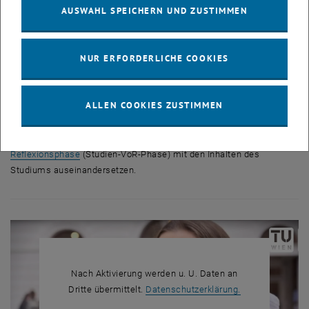
österreichischen Aktuarausbildung absolvieren?
AUSWAHL SPEICHERN UND ZUSTIMMEN
→ Hier mehr erfahren
NUR ERFORDERLICHE COOKIES
Studien-VoR-Phase
ALLEN COOKIES ZUSTIMMEN
Für die Bachelorstudien der Technischen Mathematik gibt es kein
Aufnahmeverfahren. Stattdessen müssen Sie sich
vor der
Zulassung
in der so genannten
Studien-Vorbereitungs- und
Reflexionsphase
(Studien-VoR-Phase) mit den Inhalten des
Studiums auseinandersetzen.
Nach Aktivierung werden u. U. Daten an
, öffnet in eine
Dritte übermittelt.
Datenschutzerklärung.