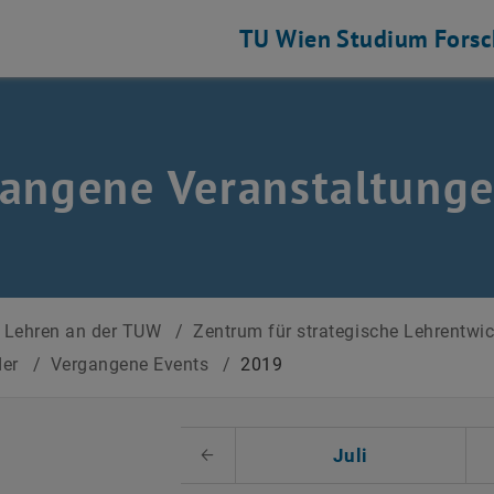
TU Wien
Studium
Fors
angene Veranstaltung
Lehren an der TUW
/
Zentrum für strategische Lehrentwi
der
/
Vergangene Events
/
2019
 auswählen
Juli
Voriger Monat