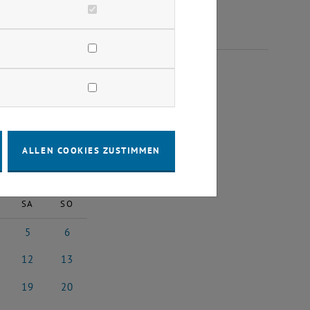
LI 2025
ALLEN COOKIES ZUSTIMMEN
2025
Nächster Monat
SA
SO
5
6
 2025
5 Juli 2025
6 Juli 2025
12
13
i 2025
12 Juli 2025
13 Juli 2025
19
20
i 2025
19 Juli 2025
20 Juli 2025