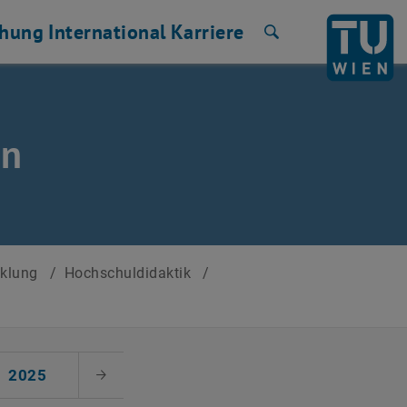
chung
International
Karriere
Suche
en
cklung
/
Hochschuldidaktik
/
2025
Nächster Monat