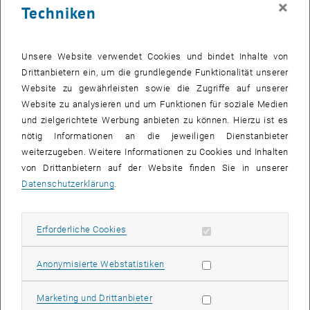
×
Techniken
28 Juli 2025
29 Juli 2025
30 Juli 2025
31 Juli 2025
1 August 2025
2 August 2025
3 August 2025
Zurück zu vergangene Veranstaltungen
Unsere Website verwendet Cookies und bindet Inhalte von
Drittanbietern ein, um die grundlegende Funktionalität unserer
Website zu gewährleisten sowie die Zugriffe auf unserer
Informationen
Website zu analysieren und um Funktionen für soziale Medien
Hier finden Sie eine Übersicht der bereits stattgefundenen
und zielgerichtete Werbung anbieten zu können. Hierzu ist es
Veranstaltungen des Fachbereichs "Hochschuldidaktik -
nötig Informationen an die jeweiligen Dienstanbieter
focus:lehre".
weiterzugeben. Weitere Informationen zu Cookies und Inhalten
VERANSTALTUNGEN AM 11. JULI 2025
von Drittanbietern auf der Website finden Sie in unserer
Datenschutzerklärung
.
Es gibt keine Veranstaltungen in der aktuellen Ansicht.
Erforderliche Cookies zulassen
Erforderliche Cookies
Datum auswählen
Juli
2025
Voriger Monat
Nächs
Statistik Cookies zulassen
Anonymisierte Webstatistiken
MO
DI
MI
DO
FR
SA
SO
Marketing Cookies zulassen
Marketing und Drittanbieter