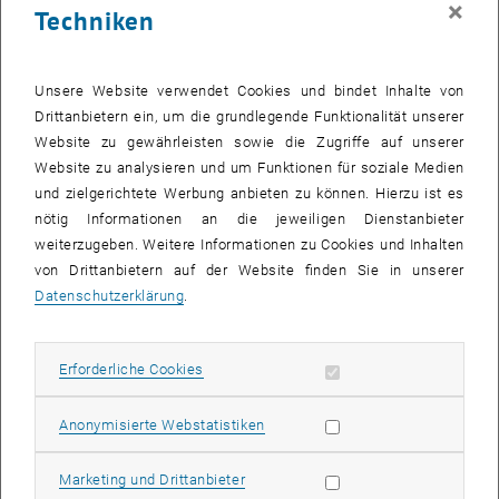
×
Techniken
28 Juli 2025
29 Juli 2025
30 Juli 2025
31 Juli 2025
1 August 2025
2 August 2025
3 August 2025
Zurück zu vergangene Veranstaltungen
Unsere Website verwendet Cookies und bindet Inhalte von
Drittanbietern ein, um die grundlegende Funktionalität unserer
Website zu gewährleisten sowie die Zugriffe auf unserer
Informationen
Website zu analysieren und um Funktionen für soziale Medien
Hier finden Sie eine Übersicht der bereits stattgefundenen
und zielgerichtete Werbung anbieten zu können. Hierzu ist es
Veranstaltungen des Fachbereichs "Hochschuldidaktik -
nötig Informationen an die jeweiligen Dienstanbieter
focus:lehre".
weiterzugeben. Weitere Informationen zu Cookies und Inhalten
VERANSTALTUNGEN AM 18. JULI 2025
von Drittanbietern auf der Website finden Sie in unserer
Datenschutzerklärung
.
Es gibt keine Veranstaltungen in der aktuellen Ansicht.
Erforderliche Cookies zulassen
Erforderliche Cookies
Datum auswählen
Juli
2025
Voriger Monat
Nächs
Statistik Cookies zulassen
Anonymisierte Webstatistiken
MO
DI
MI
DO
FR
SA
SO
Marketing Cookies zulassen
Marketing und Drittanbieter