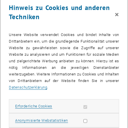
23 März 2026
24 März 2026
25 März 2026
26 März 2026
27 März 2026
28 März 2026
29 März 2026
Hinweis zu Cookies und anderen
30
31
1
2
3
4
5
×
Techniken
30 März 2026
31 März 2026
1 April 2026
2 April 2026
3 April 2026
4 April 2026
5 April 2026
Zurück zu vergangene Veranstaltungen
Unsere Website verwendet Cookies und bindet Inhalte von
Drittanbietern ein, um die grundlegende Funktionalität unserer
Website zu gewährleisten sowie die Zugriffe auf unserer
Informationen
Website zu analysieren und um Funktionen für soziale Medien
Hier finden Sie eine Übersicht der bereits stattgefundenen
und zielgerichtete Werbung anbieten zu können. Hierzu ist es
Veranstaltungen des Fachbereichs "Hochschuldidaktik -
nötig Informationen an die jeweiligen Dienstanbieter
focus:lehre".
weiterzugeben. Weitere Informationen zu Cookies und Inhalten
VERANSTALTUNGEN AM 29. MÄRZ 2026
von Drittanbietern auf der Website finden Sie in unserer
Datenschutzerklärung
.
Es gibt keine Veranstaltungen in der aktuellen Ansicht.
Erforderliche Cookies zulassen
Erforderliche Cookies
Datum auswählen
März
2026
Voriger Monat
Nächs
Statistik Cookies zulassen
Anonymisierte Webstatistiken