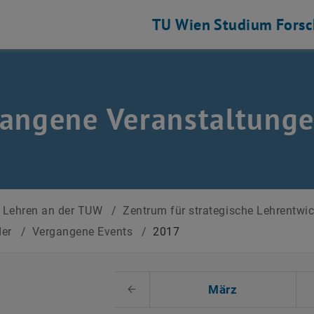
TU Wien
Studium
Fors
angene Veranstaltung
Lehren an der TUW
/
Zentrum für strategische Lehrentwi
der
/
Vergangene Events
/
2017
 auswählen
März
Voriger Monat