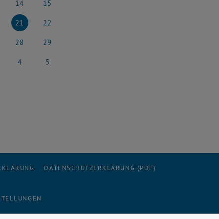
14
15
rz 2026
14 März 2026
15 März 2026
21
22
rz 2026
21 März 2026
22 März 2026
28
29
rz 2026
28 März 2026
29 März 2026
4
5
l 2026
4 April 2026
5 April 2026
ERKLÄRUNG
DATENSCHUTZERKLÄRUNG (PDF)
STELLUNGEN