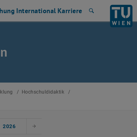
chung
International
Karriere
Suche
en
cklung
/
Hochschuldidaktik
/
2026
Nächster Monat