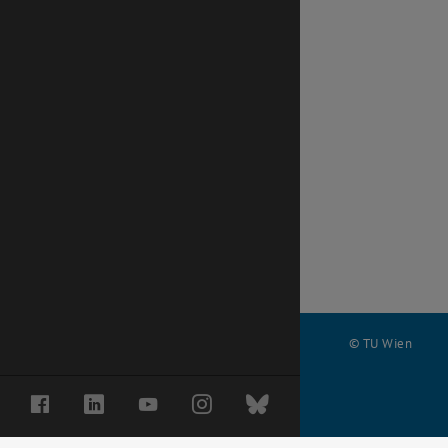
© TU Wien
#
Facebook
LinkedIn
YouTube
Instagram
Bluesky
68871