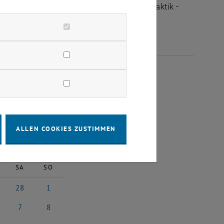
ltungen des Fachbereichs "Hochschuldidaktik -
ÄRZ 2026
ALLEN COOKIES ZUSTIMMEN
2026
Nächster Monat
SA
SO
28
1
26
ruar 2026
28 Februar 2026
1 März 2026
7
8
z 2026
7 März 2026
8 März 2026