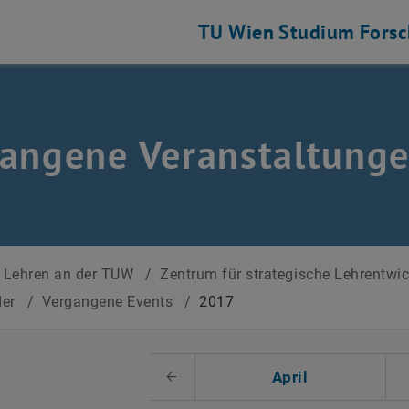
TU Wien
Studium
Fors
angene Veranstaltung
Lehren an der TUW
/
Zentrum für strategische Lehrentwi
der
/
Vergangene Events
/
2017
 auswählen
April
Voriger Monat