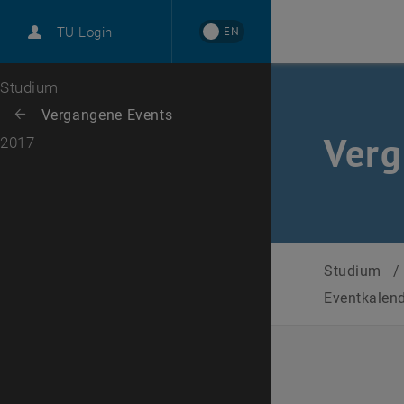
International
EN
TU Login
Karriere
Zur 1. Menü Ebene
Studium
Zurück zur letzten Ebene:
Vergangene Events
Zurück: Subseiten von Vergangene Events auflisten
Verg
2017
Studium
/
Eventkalen
Datum