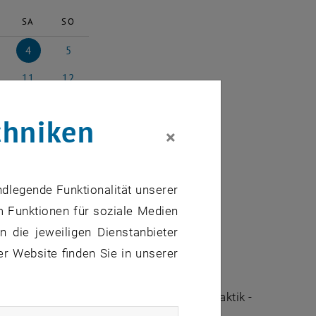
SA
SO
4
5
l 2026
4 April 2026
5 April 2026
11
12
il 2026
11 April 2026
12 April 2026
18
19
chniken
il 2026
18 April 2026
19 April 2026
×
25
26
il 2026
25 April 2026
26 April 2026
2
3
2026
2 Mai 2026
3 Mai 2026
ndlegende Funktionalität unserer
m Funktionen für soziale Medien
 die jeweiligen Dienstanbieter
er Website finden Sie in unserer
ltungen des Fachbereichs "Hochschuldidaktik -