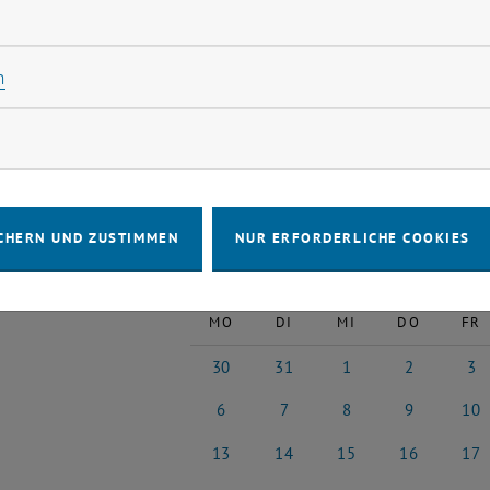
".
rliche Cookies zulassen
Statistik Cookies zulassen
n
VERANSTALTUNGEN AM 04. AP
rketing Cookies zulassen
ne Veranstaltungen in der aktuellen Ansicht.
 auswählen
CHERN UND ZUSTIMMEN
NUR ERFORDERLICHE COOKIES
April
Voriger Monat
MO
DI
MI
DO
FR
30
31
1
2
3
30 März 2026
31 März 2026
1 April 2026
2 April 2026
3 Apri
6
7
8
9
10
6 April 2026
7 April 2026
8 April 2026
9 April 2026
10 Apr
13
14
15
16
17
13 April 2026
14 April 2026
15 April 2026
16 April 2026
17 Apr