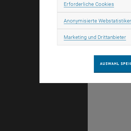
focus:lehre
Erforde
Erforderliche Cookies
Anonymisierte Webstatistike
Ma
Marketing und Drittanbieter
Es gibt kei
Datum
AUSWAHL SPEI