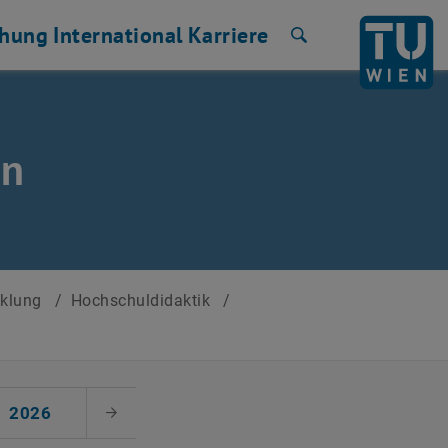
chung
International
Karriere
Suche
en
cklung
/
Hochschuldidaktik
/
2026
Nächster Monat