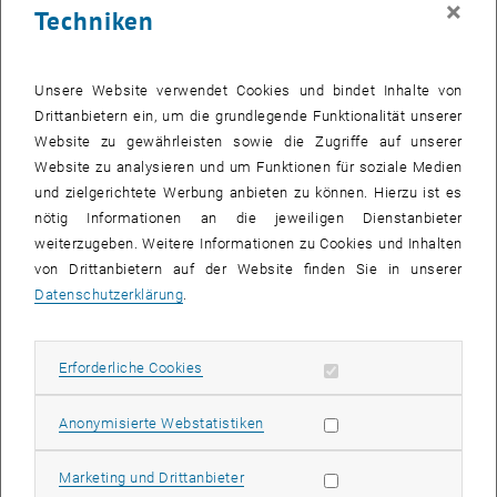
×
Techniken
23 Februar 2026
24 Februar 2026
25 Februar 2026
26 Februar 2026
27 Februar 2026
28 Februar 2026
1 März 2026
Zurück zu vergangene Veranstaltungen
Unsere Website verwendet Cookies und bindet Inhalte von
Drittanbietern ein, um die grundlegende Funktionalität unserer
Website zu gewährleisten sowie die Zugriffe auf unserer
Informationen
Website zu analysieren und um Funktionen für soziale Medien
Hier finden Sie eine Übersicht der bereits stattgefundenen
und zielgerichtete Werbung anbieten zu können. Hierzu ist es
Veranstaltungen des Fachbereichs "Hochschuldidaktik -
nötig Informationen an die jeweiligen Dienstanbieter
focus:lehre".
weiterzugeben. Weitere Informationen zu Cookies und Inhalten
VERANSTALTUNGEN AM 23. FEBRUAR 2026
von Drittanbietern auf der Website finden Sie in unserer
Datenschutzerklärung
.
Es gibt keine Veranstaltungen in der aktuellen Ansicht.
Erforderliche Cookies zulassen
Erforderliche Cookies
Datum auswählen
Februar
2026
Voriger Monat
Nächs
Statistik Cookies zulassen
Anonymisierte Webstatistiken
MO
DI
MI
DO
FR
SA
SO
Marketing Cookies zulassen
Marketing und Drittanbieter