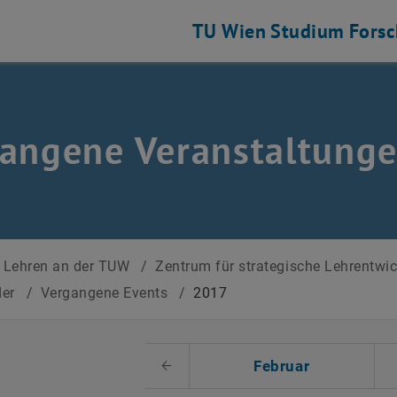
TU Wien
Studium
Fors
angene Veranstaltung
Lehren an der TUW
/
Zentrum für strategische Lehrentwi
der
/
Vergangene Events
/
2017
 auswählen
Februar
Voriger Monat