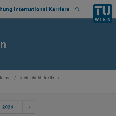
chung
International
Karriere
Suche
en
cklung
/
Hochschuldidaktik
/
2026
Nächster Monat