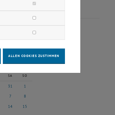
RUAR 2026
ALLEN COOKIES ZUSTIMMEN
2026
Nächster Monat
SA
SO
31
1
uar 2026
31 Januar 2026
1 Februar 2026
7
8
6
uar 2026
7 Februar 2026
8 Februar 2026
14
15
26
ruar 2026
14 Februar 2026
15 Februar 2026