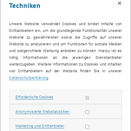
×
Techniken
28 Oktober 2024
29 Oktober 2024
30 Oktober 2024
31 Oktober 2024
1 November 2024
2 November 2024
3 November 2024
Zurück zu vergangene Veranstaltungen
Unsere Website verwendet Cookies und bindet Inhalte von
Drittanbietern ein, um die grundlegende Funktionalität unserer
Website zu gewährleisten sowie die Zugriffe auf unserer
Informationen
Website zu analysieren und um Funktionen für soziale Medien
Hier finden Sie eine Übersicht der bereits stattgefundenen
und zielgerichtete Werbung anbieten zu können. Hierzu ist es
Veranstaltungen des Fachbereichs "Hochschuldidaktik -
nötig Informationen an die jeweiligen Dienstanbieter
focus:lehre".
weiterzugeben. Weitere Informationen zu Cookies und Inhalten
VERANSTALTUNGEN AM 08. OKTOBER 2024
von Drittanbietern auf der Website finden Sie in unserer
Datenschutzerklärung
.
Es gibt keine Veranstaltungen in der aktuellen Ansicht.
Erforderliche Cookies zulassen
Erforderliche Cookies
Datum auswählen
Oktober
2024
Voriger Monat
Nächs
Statistik Cookies zulassen
Anonymisierte Webstatistiken
MO
DI
MI
DO
FR
SA
SO
Marketing Cookies zulassen
Marketing und Drittanbieter