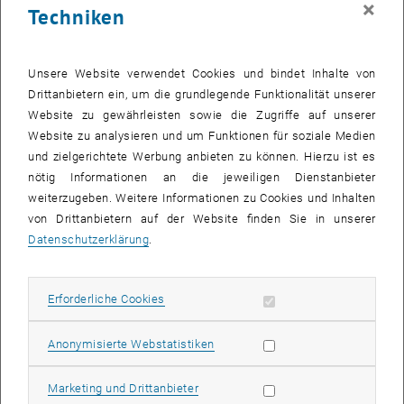
×
Techniken
28 Oktober 2024
29 Oktober 2024
30 Oktober 2024
31 Oktober 2024
1 November 2024
2 November 2024
3 November 2024
Zurück zu vergangene Veranstaltungen
Unsere Website verwendet Cookies und bindet Inhalte von
Drittanbietern ein, um die grundlegende Funktionalität unserer
Website zu gewährleisten sowie die Zugriffe auf unserer
Informationen
Website zu analysieren und um Funktionen für soziale Medien
Hier finden Sie eine Übersicht der bereits stattgefundenen
und zielgerichtete Werbung anbieten zu können. Hierzu ist es
Veranstaltungen des Fachbereichs "Hochschuldidaktik -
nötig Informationen an die jeweiligen Dienstanbieter
focus:lehre".
weiterzugeben. Weitere Informationen zu Cookies und Inhalten
VERANSTALTUNGEN AM 03. OKTOBER 2024
von Drittanbietern auf der Website finden Sie in unserer
Datenschutzerklärung
.
Es gibt keine Veranstaltungen in der aktuellen Ansicht.
Erforderliche Cookies zulassen
Erforderliche Cookies
Datum auswählen
Oktober
2024
Voriger Monat
Nächs
Statistik Cookies zulassen
Anonymisierte Webstatistiken
MO
DI
MI
DO
FR
SA
SO
Marketing Cookies zulassen
Marketing und Drittanbieter