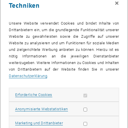
×
Techniken
28 Oktober 2024
29 Oktober 2024
30 Oktober 2024
31 Oktober 2024
1 November 2024
2 November 2024
3 November 2024
Zurück zu vergangene Veranstaltungen
Unsere Website verwendet Cookies und bindet Inhalte von
Drittanbietern ein, um die grundlegende Funktionalität unserer
Website zu gewährleisten sowie die Zugriffe auf unserer
Informationen
Website zu analysieren und um Funktionen für soziale Medien
Hier finden Sie eine Übersicht der bereits stattgefundenen
und zielgerichtete Werbung anbieten zu können. Hierzu ist es
Veranstaltungen des Fachbereichs "Hochschuldidaktik -
nötig Informationen an die jeweiligen Dienstanbieter
focus:lehre".
weiterzugeben. Weitere Informationen zu Cookies und Inhalten
VERANSTALTUNGEN AM 14. OKTOBER 2024
von Drittanbietern auf der Website finden Sie in unserer
Datenschutzerklärung
.
Es gibt keine Veranstaltungen in der aktuellen Ansicht.
Erforderliche Cookies zulassen
Erforderliche Cookies
Datum auswählen
Oktober
2024
Voriger Monat
Nächs
Statistik Cookies zulassen
Anonymisierte Webstatistiken
MO
DI
MI
DO
FR
SA
SO
Marketing Cookies zulassen
Marketing und Drittanbieter