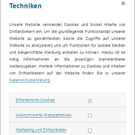
×
Techniken
28 Oktober 2024
29 Oktober 2024
30 Oktober 2024
31 Oktober 2024
1 November 2024
2 November 2024
3 November 2024
Zurück zu vergangene Veranstaltungen
Unsere Website verwendet Cookies und bindet Inhalte von
Drittanbietern ein, um die grundlegende Funktionalität unserer
Website zu gewährleisten sowie die Zugriffe auf unserer
Informationen
Website zu analysieren und um Funktionen für soziale Medien
Hier finden Sie eine Übersicht der bereits stattgefundenen
und zielgerichtete Werbung anbieten zu können. Hierzu ist es
Veranstaltungen des Fachbereichs "Hochschuldidaktik -
nötig Informationen an die jeweiligen Dienstanbieter
focus:lehre".
weiterzugeben. Weitere Informationen zu Cookies und Inhalten
VERANSTALTUNGEN AM 22. OKTOBER 2024
von Drittanbietern auf der Website finden Sie in unserer
Datenschutzerklärung
.
Es gibt keine Veranstaltungen in der aktuellen Ansicht.
Erforderliche Cookies zulassen
Erforderliche Cookies
Datum auswählen
Oktober
2024
Voriger Monat
Nächs
Statistik Cookies zulassen
Anonymisierte Webstatistiken
MO
DI
MI
DO
FR
SA
SO
Marketing Cookies zulassen
Marketing und Drittanbieter