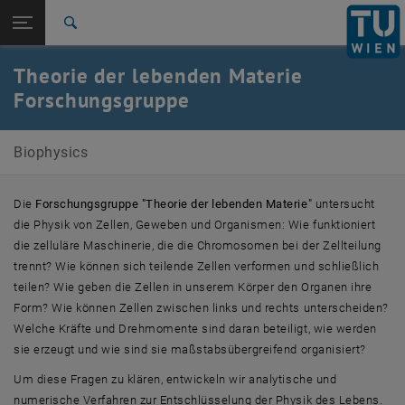
Studium
Seitennavigation öffnen
EN
TU Login
Forschung
Suche
Publikationen, Artikel & Vorträge
Team
International
Theorie der lebenden Materie
Quicklinks
Quicklinks-Menü umschalten
Karriere
Forschungsgruppe
Zur 1. Menü Ebene
Biophysics
Biophysics
Zurück zur letzten Ebene:
Biophysics
Zurück: Subseiten von Biophysics auflisten
Theorie der lebenden Materie - Forschungsgruppe
Die
Forschungsgruppe "Theorie der lebenden Materie"
untersucht
Publikationen, Artikel & Vorträge
die Physik von Zellen, Geweben und Organismen: Wie funktioniert
Team
die zelluläre Maschinerie, die die Chromosomen bei der Zellteilung
trennt? Wie können sich teilende Zellen verformen und schließlich
teilen? Wie geben die Zellen in unserem Körper den Organen ihre
Form? Wie können Zellen zwischen links und rechts unterscheiden?
Welche Kräfte und Drehmomente sind daran beteiligt, wie werden
sie erzeugt und wie sind sie maßstabsübergreifend organisiert?
Um diese Fragen zu klären, entwickeln wir analytische und
numerische Verfahren zur Entschlüsselung der Physik des Lebens.