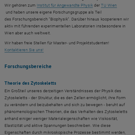
, öffnet eine externe 
Wir gehören zum
Institut für Angewandte Physik
der
TU Wien
, öffnet in einem neuen Fenster
und haben unsere eigene Forschungsgruppe als Teil
des Forschungsbereich "Biophysik". Darüber hinaus kooperieren wir
aktiv mit führenden experimentellen Laboratorien insbesondere in
Wien aber auch weltweit.
Wir haben freie Stellen für
Master- und Projektstudenten!
Kontaktieren Sie uns!
Forschungsbereiche
Theorie des Zytoskeletts
Ein Großteil unseres derzeitigen Verständnisses der Physik des
Zytoskeletts - der Struktur, die es den Zellen ermöglicht, ihre Form
zu verändern und beizubehalten und sich zu bewegen - beruht auf
phänomenologischen Theorien, die das Verhalten des Zytoskeletts
anhand einiger weniger Materialeigenschaften wie Viskosität,
Elastizität und aktive Spannungen beschreiben. Wie diese
Eigenschaften durch mikroskopische Prozesse bestimmt werden,