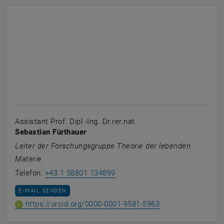
Assistant Prof. Dipl.-Ing. Dr.rer.nat.
Sebastian Fürthauer
Leiter der Forschungsgruppe Theorie der lebenden
Materie
Sebastian Fürthauer anrufen
Telefon:
+43 1 58801 134899
E-MAIL AN SEBASTIAN FÜRTHAUER SENDEN
E-MAIL SENDEN
ORCID iD von Assis
, öffnet eine exte
https://orcid.org/0000-0001-9581-5963