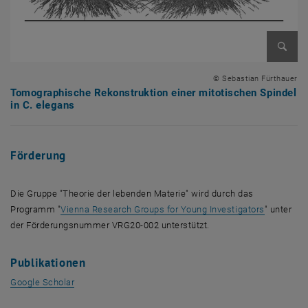
Bild v
© Sebastian Fürthauer
Tomographische Rekonstruktion einer mitotischen Spindel
in C. elegans
Förderung
Die Gruppe "Theorie der lebenden Materie" wird durch das
, öffnet e
Programm "
Vienna Research Groups for Young Investigators
" unter
der Förderungsnummer VRG20-002 unterstützt.
Publikationen
, öffnet eine externe URL in einem neuen Fenster
Google Scholar