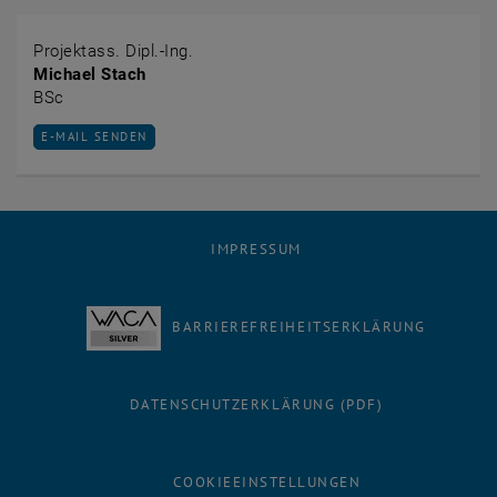
Projektass. Dipl.-Ing.
Michael Stach
BSc
E-MAIL AN MICHAEL STACH SENDEN
E-MAIL SENDEN
IMPRESSUM
BARRIEREFREIHEITSERKLÄRUNG
DATENSCHUTZERKLÄRUNG (PDF)
COOKIEEINSTELLUNGEN