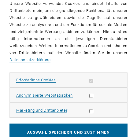
Unsere Website verwendet Cookies und bindet Inhalte von
Drittanbietern ein, um die grundlegende Funktionalität unserer
Website zu gewährleisten sowie die Zugriffe auf unserer
Website zu analysieren und um Funktionen für soziale Medien
und zielgerichtete Werbung anbieten zu können. Hierzu ist es
nötig Informationen an die jeweiligen Dienstanbieter
weiterzugeben. Weitere Informationen zu Cookies und Inhalten
von Drittanbietern auf der Website finden Sie in unserer
Datenschutzerklärung
.
Erforderliche Cookies zulassen
Erforderliche Cookies
Bild v
© Fürthauer et al, Phys. Rev. Lett (2013)
Synchronisationsphänomene in lebenden Materialien
Statistik Cookies zulassen
Anonymisierte Webstatistiken
Marketing Cookies zulassen
Marketing und Drittanbieter
Spindel-Feinstruktur und die Physik der Zellteilung
Mitotische und meiotische Spindeln sind die Strukturen, die die
Chromosomen bei der Zellteilung positionieren und auf die
AUSWAHL SPEICHERN UND ZUSTIMMEN