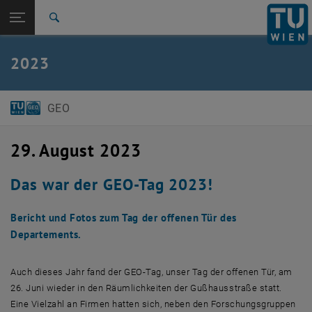
Seitennavigation öffnen
EN
TU Login
Suche
Zur 1. Menü Ebene
E120 Department für Geodäsie und Geoinformation
2023
Zurück zur letzten Ebene:
Impressionen
Zurück: Subseiten von Impressionen auflisten
2023
GEO
29. August 2023
Das war der GEO-Tag 2023!
Bericht und Fotos zum Tag der offenen Tür des
Departements.
Auch dieses Jahr fand der GEO-Tag, unser Tag der offenen Tür, am
26. Juni wieder in den Räumlichkeiten der Gußhausstraße statt.
Eine Vielzahl an Firmen hatten sich, neben den Forschungsgruppen