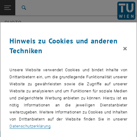
Seitennavigation öffnen
EN
TU Login
Suche
3D Underwater
SilviLaser 2021
PHOTO
Zur 1. Menü Ebene
E120-07 Forschungsbereich Photogrammetrie
Zurück zur letzten Ebene:
E120-07 Forschungsbereich
Zurück: Subseiten von E120-07 Forschungsbereich Photogrammetrie au
Veranstaltungen
Hinweis zu Cookies und anderen
Photogrammetrie
×
Techniken
Veranstaltungen
3D Underwater
Zukünftige Veranstaltungen
SilviLaser 2021
Unsere Website verwendet Cookies und bindet Inhalte von
Drittanbietern ein, um die grundlegende Funktionalität unserer
Vergangene Veranstaltungen
Website zu gewährleisten sowie die Zugriffe auf unserer
Website zu analysieren und um Funktionen für soziale Medien
VERANSTALTUNGEN VOM 14. JULI 2026
und zielgerichtete Werbung anbieten zu können. Hierzu ist es
nötig Informationen an die jeweiligen Dienstanbieter
weiterzugeben. Weitere Informationen zu Cookies und Inhalten
Es gibt keine Veranstaltungen in der aktuellen Ansicht.
von Drittanbietern auf der Website finden Sie in unserer
Datenschutzerklärung
.