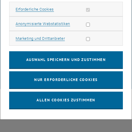
IMPRESSUM
Erforderliche Cookies zulassen
Erforderliche Cookies
Subseiten von 3D Under
Statistik Cookies zulassen
Anonymisierte Webstatistiken
BARRIEREFREIHEITSERKLÄRUNG
Marketing Cookies zulassen
Marketing und Drittanbieter
DATENSCHUTZERKLÄRUNG (PDF)
AUSWAHL SPEICHERN UND ZUSTIMMEN
COOKIEEINSTELLUNGEN
NUR ERFORDERLICHE COOKIES
© TU Wien
# 109311
ALLEN COOKIES ZUSTIMMEN