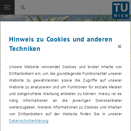
Seitennavigation öffnen
EN
TU Login
Suche
Zur 1. Menü Ebene
E120-08 Forschungsbereich Klima- und
© JJ Gouin | stock.adobe.com
Umweltfernerkundung
Zurück zur letzten Ebene:
Hinweis zu Cookies und anderen
Dürre
Zurück: Subseiten von Dürre auflisten
×
Techniken
Smart-DRI
Unsere Website verwendet Cookies und bindet Inhalte von
Drittanbietern ein, um die grundlegende Funktionalität unserer
Website zu gewährleisten sowie die Zugriffe auf unserer
Website zu analysieren und um Funktionen für soziale Medien
CLIMERS
und zielgerichtete Werbung anbieten zu können. Hierzu ist es
nötig Informationen an die jeweiligen Dienstanbieter
Smart-DRI
weiterzugeben. Weitere Informationen zu Cookies und Inhalten
von Drittanbietern auf der Website finden Sie in unserer
Datenschutzerklärung
.
Informationen zu diesem Projekt finden Sie auf der englischen
Seite.