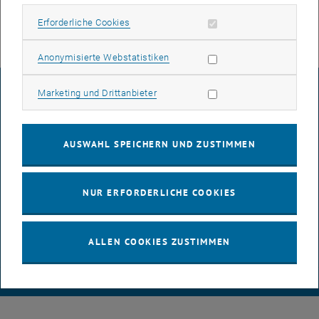
Erforderliche Cookies zulassen
Erforderliche Cookies
Statistik Cookies zulassen
Anonymisierte Webstatistiken
IMPRESSUM
Marketing Cookies zulassen
Marketing und Drittanbieter
BARRIEREFREIHEITSERKLÄRUNG
AUSWAHL SPEICHERN UND ZUSTIMMEN
DATENSCHUTZERKLÄRUNG (PDF)
NUR ERFORDERLICHE COOKIES
ALLEN COOKIES ZUSTIMMEN
COOKIEEINSTELLUNGEN
© TU Wien
# 84719