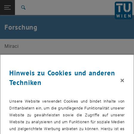
Studium
Seitennavigation öffnen
EN
TU Login
Forschung
Suche
International
Quicklinks
Forschung
Quicklinks-Menü umschalten
Karriere
Zur 1. Menü Ebene
Ani Miraçi
Miraci
Zurück zur letzten Ebene:
Numerik von PDEs
Zurück: Subseiten von Numerik von PDEs auflisten
Forschung
Aktuelle Forschungsfelder
Hinweis zu Cookies und anderen
×
Techniken
Numerik von PDEs
Finite Elemente Methoden
Unsere Website verwendet Cookies und bindet Inhalte von
Multigrid Methoden
Drittanbietern ein, um die grundlegende Funktionalität unserer
A posteriori Fehlerschätzungen
Website zu gewährleisten sowie die Zugriffe auf unserer
p-robuste lineare Löser
Website zu analysieren und um Funktionen für soziale Medien
Optimale Rechenkosten von adaptiver FEM
und zielgerichtete Werbung anbieten zu können. Hierzu ist es