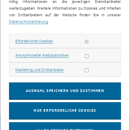
nötig Informationen an die jeweiligen Dienstanbieter
weiterzugeben. Weitere Informationen zu Cookies und Inhalten
Forschungsförderungen
von Drittanbietern auf der Website finden Sie in unserer
Datenschutzerklärung
.
Publikationen (peer-reviewed)
Preprints
Erforderliche Cookies zulassen
Erforderliche Cookies
Thesis
Statistik Cookies zulassen
Anonymisierte Webstatistiken
Vorträge
Marketing Cookies zulassen
Marketing und Drittanbieter
Posters
AUSWAHL SPEICHERN UND ZUSTIMMEN
Software
NUR ERFORDERLICHE COOKIES
IMPRESSUM