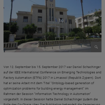
Bild v
Von 12. September bis 15. September 2017 war Daniel Schachinger
auf der IEEE International Conference on Emerging Technologies and
Factory Automation (ETFA) 2017 in Limassol (Republik Zypern). Dort
hat er seine Arbeit mit dem Titel "Ontology-based generation of
optimization problems for building energy management" im
Rahmen der Session "Information Technology in Automation"
vorgestellt. In dieser Session hatte Daniel Schachinger zudem die
Rolle des Co-Chairs über. Die Publikation behandelt die Generierung