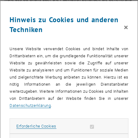
eines Optimierungsproblems für das Energiemanagement in
Gebäuden aus einer Wissensbasis. Die Grundlage bildet eine
Hinweis zu Cookies und anderen
Zielfunktion, in der die konkurrierenden Ziele der
×
Techniken
Komfortmaximierung und der Kosten- bzw. Verbrauchsminimierung
gewichtet einfließen. Die Modellierung des Gebäudes, der
Gebäudeautomation und der externen Einflüsse in einer
Unsere Website verwendet Cookies und bindet Inhalte von
Wissensbasis vereinfacht eine Erzeugung des
Drittanbietern ein, um die grundlegende Funktionalität unserer
Optimierungsproblems ohne die Notwendigkeit, zusätzliches
Website zu gewährleisten sowie die Zugriffe auf unserer
Expertenwissen einzubinden. Dadurch ist das Optimierungsproblem
Website zu analysieren und um Funktionen für soziale Medien
automatisch erzeugbar, was die Wiederverwendbarkeit des
und zielgerichtete Werbung anbieten zu können. Hierzu ist es
Ansatzes steigert.
nötig Informationen an die jeweiligen Dienstanbieter
weiterzugeben. Weitere Informationen zu Cookies und Inhalten
In bis zu sechs parallelen Sessions wurden an den drei
von Drittanbietern auf der Website finden Sie in unserer
Konferenztagen zahlreiche Arbeiten präsentiert, Keynotes
Datenschutzerklärung
.
abgehalten und auch Plenarsitzungen angeboten. Am ersten Abend
wurde ein kleiner Empfang im Außenbereich des Konferenzhotels
veranstaltet. Das Galadinner am zweiten Abend fand außerhalb der
Erforderliche Cookies zulassen
Erforderliche Cookies
Stadt auf einem kleinen Weingut statt.