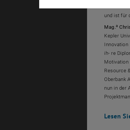
Motivation 
und ist fü
a
Mag.
Chris
Kepler Univ
Innovation
ih- re Dipl
Motivation
Resource &
Oberbank A
nun in der
Projektman
Lesen Si