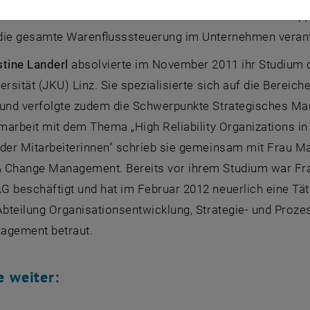
der Mitarbeiterinnen". Seit Dezember 2010 ist sie im Sup
r die gesamte Warenflusssteuerung im Unternehmen verant
tine Landerl
absolvierte im November 2011 ihr Studium 
ersität (JKU) Linz. Sie spezialisierte sich auf die Berei
 und verfolgte zudem die Schwerpunkte Strategisches Ma
omarbeit mit dem Thema „High Reliability Organizations 
 der Mitarbeiterinnen" schrieb sie gemeinsam mit Frau M
 Change Management. Bereits vor ihrem Studium war Fr
G beschäftigt und hat im Februar 2012 neuerlich eine Tä
 Abteilung Organisationsentwicklung, Strategie- und Pr
agement betraut.
e weiter: