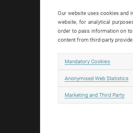
Fehler, als
Gesundheit
Our website uses cookies and in
High Reliab
website, for analytical purposes
Fehlertole
order to pass information on to
Mitarbeiter
content from third-party provide
Organisati
welche Erf
Allow ma
Mandatory Cookies
zugrunde li
A
Anonymised Web Statistics
Über die
a
All
Marketing and Third Party
Mag.
Cori
Universität
Organisati
Wissensman
Change Man