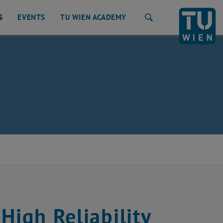
S
EVENTS
TU WIEN ACADEMY
Search
)
High Reliability