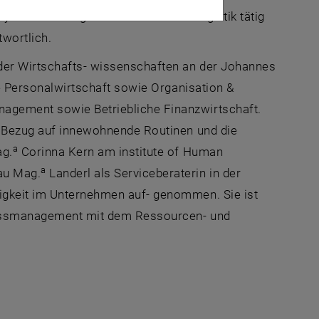
ply Chain Management der Pfeiffer Logistik tätig
wortlich.
der Wirtschafts- wissenschaften an der Johannes
che Personalwirtschaft sowie Organisation &
nagement sowie Betriebliche Finanzwirtschaft.
in Bezug auf innewohnende Routinen und die
a
ag.
Corinna Kern am institute of Human
a
au Mag.
Landerl als Serviceberaterin in der
tigkeit im Unternehmen auf- genommen. Sie ist
ozessmanagement mit dem Ressourcen- und