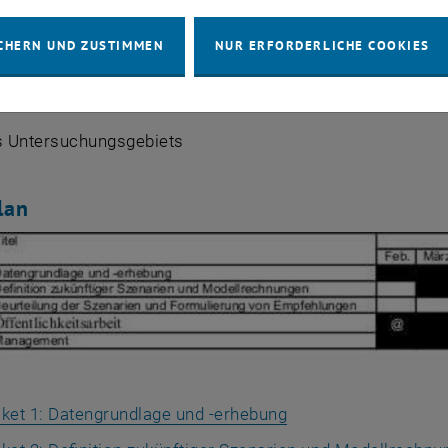
CHERN UND ZUSTIMMEN
NUR ERFORDERLICHE COOKIES
es Untersuchungsgebiets
lan
ket 1: Datengrundlage und -erhebung