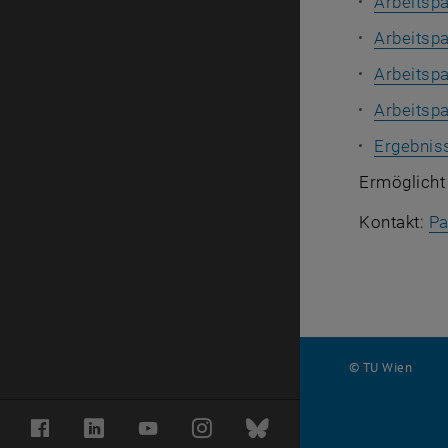
Arbeitspa
Arbeitsp
Arbeitspa
Arbeitsp
Ergebnis
Ermöglicht
Kontakt:
Pa
© TU Wien
#
Facebook
LinkedIn
YouTube
Instagram
Bluesky
82819