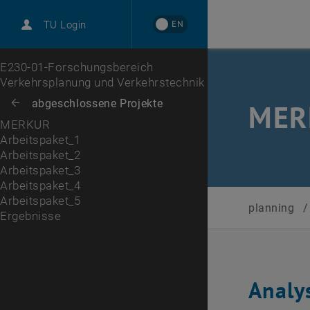
EN
TU Login
Arbeitspaket_1
Arbeitspaket_2
Arbeitspaket_3
Arbeitspaket_4
Arbeitspaket_5
Ergebnisse
Zur 1. Menü Ebene
E230-01-Forschungsbereich
Verkehrsplanung und Verkehrstechnik
Zurück zur letzten Ebene:
abgeschlossene Projekte
Zurück: Subseiten von abgeschlossene Projekte auflisten
MER
MERKUR
Arbeitspaket_1
Arbeitspaket_2
Arbeitspaket_3
Arbeitspaket_4
Arbeitspaket_5
planning
/
Ergebnisse
Analy