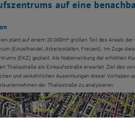
ufszentrums auf eine benachba
ion
ien plant auf einem 20.000m² großen Teil des Areals der 
rum (Einzelhandel, Arbeitsstätten, Freizeit). Im Zuge dies
ntrums (EKZ) geplant. Als Nebenwirkung der erhöhten Kun
n Thaliastraße als Einkaufsstraße erwartet. Ziel des vor
lichen und verkehrlichen Auswirkungen dieser Vorhaben 
elsunternehmen der Thaliastraße zu analysieren.