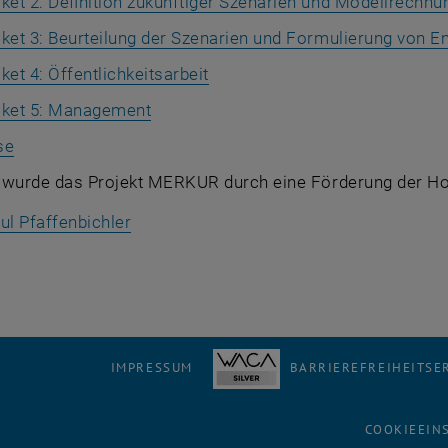
ket 2: Definition zukünftiger Szenarien und Modellrechn
aket 3: Beurteilung der Szenarien und Formulierung von 
ket 4: Öffentlichkeitsarbeit
aket 5: Management
se
 wurde das Projekt MERKUR durch eine Förderung der Hoc
ul Pfaffenbichler
IMPRESSUM
BARRIEREFREIHEITS
COOKIEEIN