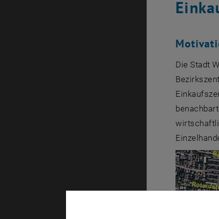
Einka
Motivat
Die Stadt W
Bezirkszent
Einkaufsze
benachbarte
wirtschaft
Einzelhand