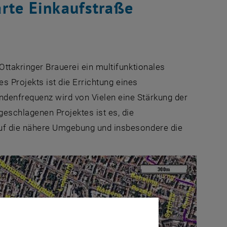
rte Einkaufstraße
Ottakringer Brauerei ein multifunktionales
es Projekts ist die Errichtung eines
denfrequenz wird von Vielen eine Stärkung der
geschlagenen Projektes ist es, die
auf die nähere Umgebung und insbesondere die