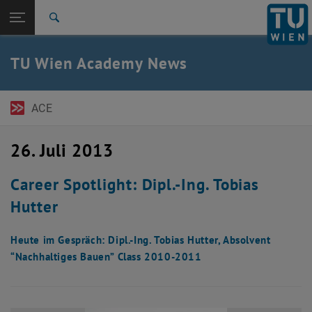
Seitennavigation öffnen
EN
TU Login
Suche
ACE Newsletter
Austrian Management Review
Expert Talks
Pressemitteilungen
Zur 1. Menü Ebene
TU Wien Academy
TU Wien Academy News
Zurück zur letzten Ebene:
TU Wien Startseite
Zurück: Subseiten von TU Wien Startseite auflisten
News
ACE
ACE Newsletter
Austrian Management Review
Expert Talks
26. Juli 2013
Pressemitteilungen
Career Spotlight: Dipl.-Ing. Tobias
Hutter
Heute im Gespräch: Dipl.-Ing. Tobias Hutter, Absolvent
“Nachhaltiges Bauen” Class 2010-2011