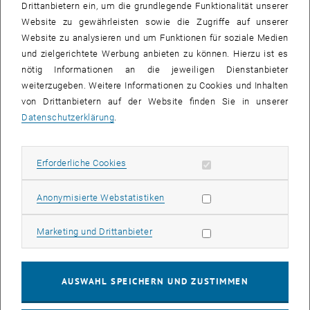
Drittanbietern ein, um die grundlegende Funktionalität unserer
Planungsteams um die Inhalte des Nachhaltigen Bauens zu
Website zu gewährleisten sowie die Zugriffe auf unserer
implementieren. Bei erfolgreicher Umsetzung dieser Inhalte führe
Website zu analysieren und um Funktionen für soziale Medien
ich Zertifizierungen in den international anerkannten
und zielgerichtete Werbung anbieten zu können. Hierzu ist es
Zertifizierungssystemen LEED, BREEAM und DGNB durch.
nötig Informationen an die jeweiligen Dienstanbieter
weiterzugeben. Weitere Informationen zu Cookies und Inhalten
Sind die Inhalte des Lehrgangs international verwertbar?
von Drittanbietern auf der Website finden Sie in unserer
Nachhaltigkeit ist eine Thematik, die nicht nur interdisziplinäres
Datenschutzerklärung
.
Denken sondern insbesondere auch das Erkennen von globalen
Zusammenhängen erfordert. Mit dem Abschluss des MEng in
Nachhaltigem Bauen erlangt man somit auch ein hervorragendes
Erforderliche Cookies zulassen
Erforderliche Cookies
Subseiten von Austrian
Werkzeug um eine internationale Karriere zu starten.
Statistik Cookies zulassen
Anonymisierte Webstatistiken
Ist Nachhaltigkeit auch privat ein Thema für Sie?
Seitdem ich mich mit dem Thema beschäftige, haben mich die
Marketing Cookies zulassen
Marketing und Drittanbieter
Inhalte der Nachhaltigkeit auch privat nicht mehr losgelassen. Bald
war klar: mein Jeep Wrangler und ich gehen getrennte Wege. Jetzt
nutze ich die Silberpfeile der Wiener Linien und bin inzwischen auch
stolzes Mitglied der car2go Community.
AUSWAHL SPEICHERN UND ZUSTIMMEN