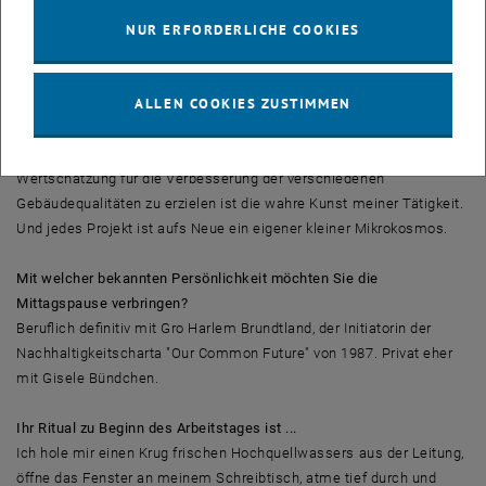
Welche Herausforderungen gibt es in Ihrer Position?
Die Nachhaltigkeitsberatung verlangt zunächst ein grundlegendes
NUR ERFORDERLICHE COOKIES
Verständnis aller am Entstehungsprozess eines Gebäudes
beteiligten Projektpartner. Dies beginnt bei der Projektentwicklung,
ALLEN COOKIES ZUSTIMMEN
der Kommunikation mit dem Bauherren, sämtlichen Planern sowie
Ausführenden bis hin zu den späteren Nutzern oder Betreibern des
Gebäudes. Hier allseits die richtigen Worte zu finden um eine
Wertschätzung für die Verbesserung der verschiedenen
Gebäudequalitäten zu erzielen ist die wahre Kunst meiner Tätigkeit.
Und jedes Projekt ist aufs Neue ein eigener kleiner Mikrokosmos.
Mit welcher bekannten Persönlichkeit möchten Sie die
Mittagspause verbringen?
Beruflich definitiv mit Gro Harlem Brundtland, der Initiatorin der
Nachhaltigkeitscharta "Our Common Future" von 1987. Privat eher
mit Gisele Bündchen.
Ihr Ritual zu Beginn des Arbeitstages ist ...
Ich hole mir einen Krug frischen Hochquellwassers aus der Leitung,
öffne das Fenster an meinem Schreibtisch, atme tief durch und