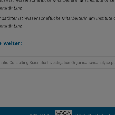
usil ist Wissenschaftliche Mitarbeiterin am Institute o
ersität Linz
dstötter ist Wissenschaftliche Mitarbeiterin am Institu
ersität Linz
e weiter:
ntific-Consulting-Scientific-Investigation-Organisationsanalyse.p
rladen
IMPRESSUM
BARRIEREFREIHEITS