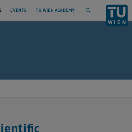
S
EVENTS
TU WIEN ACADEMY
Suche
)
ientific