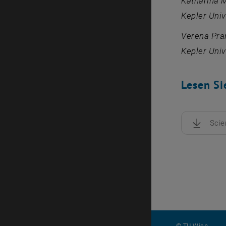
Katharina M
Kepler Univ
Verena Pran
Kepler Univ
Lesen Si
Scie
, herunte
© TU Wien
#