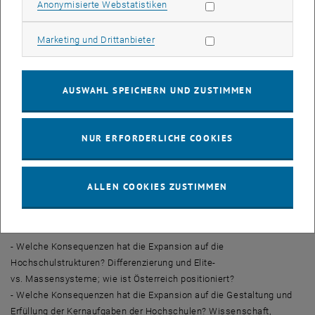
years.
Statistik Cookies zulassen
Anonymisierte Webstatistiken
"Akademikerquote – so hoch wie möglich?
Marketing Cookies zulassen
Marketing und Drittanbieter
Reflexionen über Österreich",
mit Bildungsforscher
Lorenz Lassnigg (IHS) über die Entwicklung der
Bildungslandschaft in Österreich und die zukünftige
AUSWAHL SPEICHERN UND ZUSTIMMEN
Rolle der Universitäten,
19 Jänner 2015
NUR ERFORDERLICHE COOKIES
Der Vortrag beschäftigt sich in einer breiteren Perspektive mit der
österreichischen Hochschulpolitik.
ALLEN COOKIES ZUSTIMMEN
Die 'Akademikerquote' wird als symbolischer Ausdruck der
Expansion der Hochschulsysteme interpretiert, in dem sich viele
Aspekte der bündeln:
- Welche Konsequenzen hat die Expansion auf die
Hochschulstrukturen? Differenzierung und Elite-
vs. Massensysteme; wie ist Österreich positioniert?
- Welche Konsequenzen hat die Expansion auf die Gestaltung und
Erfüllung der Kernaufgaben der Hochschulen? Wissenschaft,