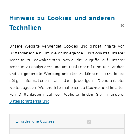
have also benefitted from improved technology, reaching the ability
to perform petaflops (10^15 floating-point operations per second)
Hinweis zu Cookies und anderen
and to manage petabytes (10^15 bytes) of data. Such machines are
vital for tasks such as predicting climate change and for powering
×
Techniken
Internet search engines.
Several important trends will influence the development of high
Unsere Website verwendet Cookies und bindet Inhalte von
performance computers:
Drittanbietern ein, um die grundlegende Funktionalität unserer
Whereas current large scale computer systems are designed
Website zu gewährleisten sowie die Zugriffe auf unserer
either to maximize computational speed or to manage and
Website zu analysieren und um Funktionen für soziale Medien
process large amounts of data, future applications call for
und zielgerichtete Werbung anbieten zu können. Hierzu ist es
machines that can provide both capabilities.
nötig Informationen an die jeweiligen Dienstanbieter
The challenges of reliability and massive parallelism will require
weiterzugeben. Weitere Informationen zu Cookies und Inhalten
major changes in all aspects of computer system design,
von Drittanbietern auf der Website finden Sie in unserer
including hardware, operating systems, programming, and
Datenschutzerklärung
.
applications.
Physical limits to device scaling will make it increasingly difficult
to continue the trends of increased performance and capacity that
Erforderliche Cookies zulassen
Erforderliche Cookies
have spurred progress in computer technology for the past 50