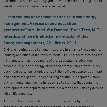
österreichischen Entwicklung genutzt werden können. Einige Punkte
werden im Vortrag näher herausgearbeitet.
"From the physics of sand castles to urban energy
management. A research and education
perspective"
mit Henri Van Damme (Paris Tech, MIT)
interdisziplinäre Einblicke in die Zukunft des
Energiemanagements,
22. Jänner 2015
Civil engineering played an enormous role in shaping the economy,
industry and cities of the modern world. Civil engineers provided the
infrastructure that made many of the last century’s advances
possible: large scale energy supply and storage, clean water supply,
easy transportation, affordable habitation, efficient waste treatment,
and hazard mitigation. Today, civil engineering is inseparable from
environmental engineering in response to the fact that economic
development and population growth are altering the Earth system on
which life depends.
This situation imposes to reinvent the way we design and
manufacture our construction materials in order to make them