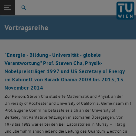
Studium
Seitennavigation öffnen
TU Login
Forschung
Suche
International
Quicklinks
Vortragsreihe
Quicklinks-Menü umschalten
Karriere
Zur 1. Menü Ebene
TU Wien
Zurück zur letzten Ebene:
Der Visionsprozess: TU Vision 2025+
Zurück: Subseiten von Der Visionsprozess: TU Vision 2025+ auflisten
"Energie - Bildung - Universität - globale
Verantwortung"
Prof. Steven Chu, Physik-
Vortragsreihe
Nobelpreisträger 1997 und US Secretary of Energy
im Kabinett von Barack Obama 2009 bis 2013, 13.
November 2014
Zur Person:
Steven Chu studierte Mathematik und Physik an der
University of Rochester und University of California. Gemeinsam mit
Prof. Eugene Commins befasste er sich an der University of
Berkeley mit Paritätsverletzungen in atomaren Übergängen. Von
1978 bis 1983 war er bei den Bell Laboratories in Murray Hill tätig
und übernahm anschließend die Leitung des Quantum Electronics