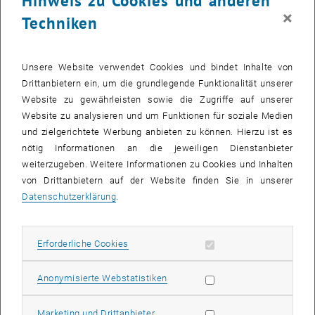
Hinweis zu Cookies und anderen
Rückblick und Ausblick"
×
Techniken
Diskussionsveranstaltung mit WissenschafterInnen und
VertreterInnen der Zivilgesellschaft und Kultur.
Ein Jahr nach Beginn der COVID-19-Pandemie und unserem ersten
Unsere Website verwendet Cookies und bindet Inhalte von
"Digitalen Salon" zu diesem Thema, wollen wir sowohl einen
Drittanbietern ein, um die grundlegende Funktionalität unserer
Rückblick als auch einen Ausblick wagen. Was wurde/wird gut und
Website zu gewährleisten sowie die Zugriffe auf unserer
was schlecht gelöst? Haben wir als Wissensgesellschaft gewonnen
Website zu analysieren und um Funktionen für soziale Medien
oder verloren? Haben wir als Demokratie gewonnen oder verloren?
und zielgerichtete Werbung anbieten zu können. Hierzu ist es
Was bleibt von der Pandemie?
nötig Informationen an die jeweiligen Dienstanbieter
weiterzugeben. Weitere Informationen zu Cookies und Inhalten
Unsere Gesprächspartner_innen sind:
von Drittanbietern auf der Website finden Sie in unserer
• Alexandra Bosek (Bundesschulsprecherin)
Datenschutzerklärung
.
• Simon Güntner (TU Wien, Soziologie)
• Norbert Kreuzinger (TU Wien, Wassergüte und
Ressourcenmanagement)
Erforderliche Cookies zulassen
Erforderliche Cookies
• Wolfgang Schlögl (Freischaffender Musiker)
• Alfredo Soldati (TU Wien, Aerosole und Strömungsmechanik)
Statistik Cookies zulassen
Anonymisierte Webstatistiken
• Dorothee von Laer (MedUni Innsbruck, Virologin)
Moderation: Walter Hämmerle (Wiener Zeitung – Chefredakteur)
Marketing Cookies zulassen
Marketing und Drittanbieter