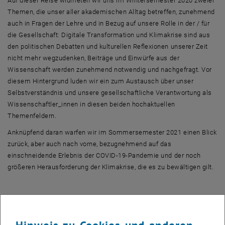
Auf dieser Reise widmeten wir uns im Wintersemester 2020 zweier
Themen, die unser aller akademischen Alltag betreffen, zunehmend
auch in Fragen der Lehre und in Bezug auf unsere Rolle in der / für
die Gesellschaft: Digitale Transformation und Klimakrise sind aus
den politischen Debatten und kulturellen Reflexionen unserer Zeit
nicht mehr wegzudenken, Beiträge und Einwürfe aus der
Wissenschaft werden zunehmend notwendig und nachgefragt. Vor
diesem Hintergrund luden wir ein zum Austausch über unser
Selbstverständnis und unsere gesellschaftliche Verantwortung als
Wissenschaftler_innen in diesen beiden hochaktuellen
Themenfeldern.
Anknüpfend daran warfen wir im Sommersemester 2021 einen Blick
zurück, aber auch nach vorne, bezugnehmend auf das
einschneidende Erlebnis der COVID-19-Pandemie und der noch
größeren Herausforderung der Klimakrise, die es zu bewältigen gilt.
Programmüberblick:
Dienstag, 20.04.2021, 17:00 - 18:30 Uhr:
Digitaler Salon: "Corona -