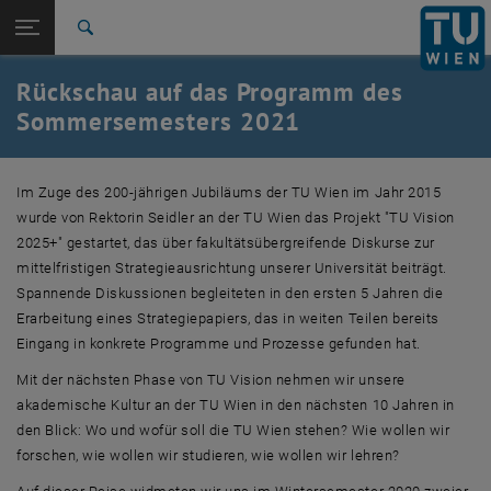
Studium
Seitennavigation öffnen
TU Login
Forschung
Suche
20.04. - Digitaler Salon IV: "Corona - Rückblick und Ausblick"
31.05. "Ich möchte (k)ein Eisbär sein im kalten Polar"
15.06. Filmscreening "ERDE"
International
Rückschau auf das Programm des
Quicklinks
Quicklinks-Menü umschalten
Karriere
Sommersemesters 2021
Zur 1. Menü Ebene
TU Wien
Zurück zur letzten Ebene:
Im Zuge des 200-jährigen Jubiläums der TU Wien im Jahr 2015
TU Vision 2015
Zurück: Subseiten von TU Vision 2015 auflisten
wurde von Rektorin Seidler an der TU Wien das Projekt "TU Vision
Forum TU Vision 2025+ || SS21
2025+" gestartet, das über fakultätsübergreifende Diskurse zur
20.04. - Digitaler Salon IV: "Corona - Rückblick und
mittelfristigen Strategieausrichtung unserer Universität beiträgt.
Ausblick"
Spannende Diskussionen begleiteten in den ersten 5 Jahren die
31.05. "Ich möchte (k)ein Eisbär sein im kalten Polar"
Erarbeitung eines Strategiepapiers, das in weiten Teilen bereits
15.06. Filmscreening "ERDE"
Eingang in konkrete Programme und Prozesse gefunden hat.
Mit der nächsten Phase von TU Vision nehmen wir unsere
akademische Kultur an der TU Wien in den nächsten 10 Jahren in
den Blick: Wo und wofür soll die TU Wien stehen? Wie wollen wir
forschen, wie wollen wir studieren, wie wollen wir lehren?