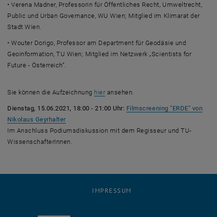
• Verena Madner, Professorin für Öffentliches Recht, Umweltrecht,
Public und Urban Governance, WU Wien; Mitglied im Klimarat der
Stadt Wien.
• Wouter Dorigo, Professor am Department für Geodäsie und
Geoinformation, TU Wien; Mitglied im Netzwerk „Scientists for
Future - Österreich“.
, öffnet eine externe URL in einem ne
Sie können die Aufzeichnung
hier
ansehen.
Dienstag, 15.06.2021, 18:00 - 21:00 Uhr:
Filmscreening "ERDE" von
Nikolaus Geyrhalter
Im Anschluss Podiumsdiskussion mit dem Regisseur und TU-
WissenschafterInnen.
IMPRESSUM