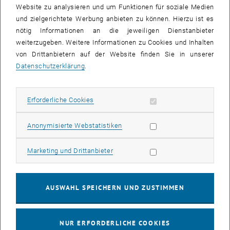
Website zu analysieren und um Funktionen für soziale Medien
und zielgerichtete Werbung anbieten zu können. Hierzu ist es
nötig Informationen an die jeweiligen Dienstanbieter
E-Mail-Adresse
*
weiterzugeben. Weitere Informationen zu Cookies und Inhalten
von Drittanbietern auf der Website finden Sie in unserer
Datenschutzerklärung
.
Bedarf an Kinderbetreuung?
*
Erforderliche Cookies zulassen
Erforderliche Cookies
ja
nein
Statistik Cookies zulassen
Anonymisierte Webstatistiken
Sonstige Anliegen (z.B. Unverträglichkeiten)?
Marketing Cookies zulassen
Marketing und Drittanbieter
AUSWAHL SPEICHERN UND ZUSTIMMEN
NUR ERFORDERLICHE COOKIES