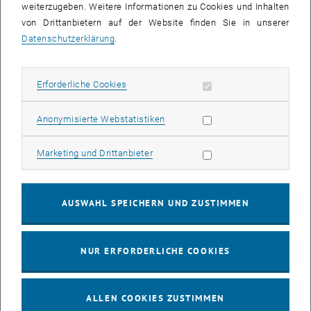
weiterzugeben. Weitere Informationen zu Cookies und Inhalten
von Drittanbietern auf der Website finden Sie in unserer
© Nattawit - stock.adobe.come
Rahmenbedingungen zur Teilnahme
Datenschutzerklärung
.
Alle Bedingungen und Teilnahmevoraussetzungen finden Sie in
Erforderliche Cookies zulassen
Erforderliche Cookies
den
Betriebsvereinbarungen zur berufsbezogenen
Weiterentwicklung.
Wichtige Regelungen
finden Sie unter
Punkt 5 bis Punkt 8
.
Statistik Cookies zulassen
Anonymisierte Webstatistiken
Marketing Cookies zulassen
Marketing und Drittanbieter
AUSWAHL SPEICHERN UND ZUSTIMMEN
Der Kompetenzkatalog
Individueller Bedarf?
NUR ERFORDERLICHE COOKIES
Sie (und Ihrer Kolleg_innen) wünschen sich ein spezielles Thema?
Hierfür können Sie jederzeit das folgende Bedarfsformular nutzen.
ALLEN COOKIES ZUSTIMMEN