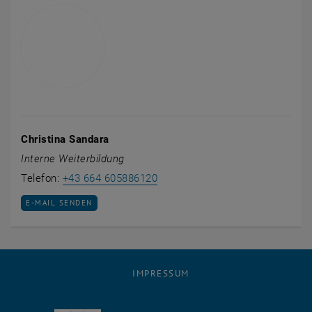
Christina Sandara
Interne Weiterbildung
Christina Sandara anrufen
Telefon:
+43 664 605886120
E-MAIL AN CHRISTINA SANDARA SENDEN
E-MAIL SENDEN
IMPRESSUM