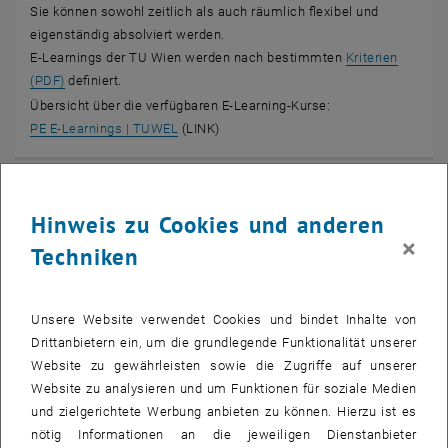
Sie können sowohl zeitlich als auch räumlich flexibel und
eigenständig absolviert werden.
E-Learnings der TU Wien werden nach bestimmten
Kriterien
, öffnet in einem neuen Fenster
(PDF)
definiert.
Übersicht über die verfügbaren E-Learning-Kurse:
, öffnet eine externe URL in einem neuen Fe
PE E-Learnings | TUWEL
(LINK)
Hinweis zu Cookies und anderen
×
Techniken
Unsere Website verwendet Cookies und bindet Inhalte von
Drittanbietern ein, um die grundlegende Funktionalität unserer
Website zu gewährleisten sowie die Zugriffe auf unserer
Website zu analysieren und um Funktionen für soziale Medien
und zielgerichtete Werbung anbieten zu können. Hierzu ist es
nötig Informationen an die jeweiligen Dienstanbieter