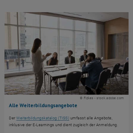
© Fizkes - stock.adobe.com
Alle Weiterbildungsangebote
, öffnet eine externe URL in einem
Der
Weiterbildungskatalog (TISS)
umfasst alle Angebote,
inklusive der E-Learnings und dient zugleich der Anmeldung.