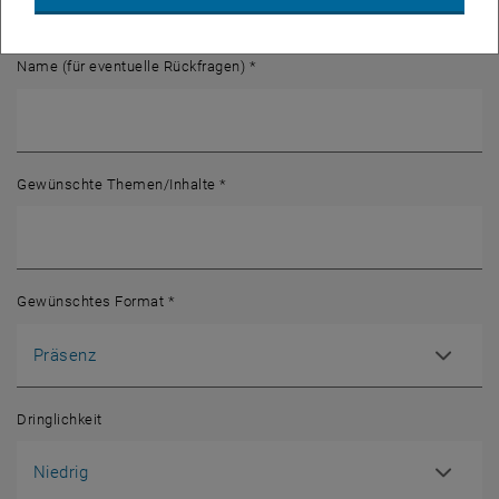
Bedarfsformular für interne Weiterbildungen
Name (für eventuelle Rückfragen)
*
Gewünschte Themen/Inhalte
*
Gewünschtes Format
*
Dringlichkeit