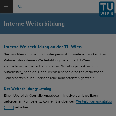
Studium
Seitennavigation öffnen
EN
TU Login
Forschung
Suche
International
Quicklinks
Interne Weiterbildung
Quicklinks-Menü umschalten
Karriere
Zur 1. Menü Ebene
TU Wien
Zurück zur letzten Ebene:
Personalentwicklung
Zurück: Subseiten von Personalentwicklung auflisten
Interne Weiterbildung an der TU Wien
Interne Weiterbildung
Sie möchten sich beruflich oder persönlich weiterentwickeln? Im
Rahmen der internen Weiterbildung bietet die TU Wien
kompetenzorientierte Trainings und Schulungen exklusiv für
Mitarbeiter_innen an. Dabei werden neben arbeitsplatzbezogen
Kompetenzen auch überfachliche Kompetenzen gestärkt.
Der Weiterbildungskatalog
Einen Überblick über alle Angebote, inklusive der jeweiligen
geförderten Kompetenz, können Sie über den
Weiterbildungskatalog
, öffnet eine externe URL in einem neuen Fenster
(TISS)
erhalten.