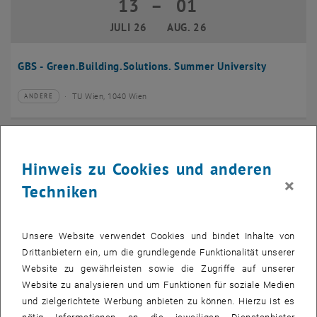
13
–
01
13 Juli 2026 bis 01 August 2026
JULI 26
AUG. 26
GBS - Green.Building.Solutions. Summer University
TU Wien, 1040 Wien
ANDERE
Veranstaltungstyp:
Veranstaltungsort:
20
–
24
20 Juli 2026 bis 24 Juli 2026
Hinweis zu Cookies und anderen
JULI 26
JULI 26
×
Techniken
CMAM 2026
Unsere Website verwendet Cookies und bindet Inhalte von
TU Wien, 1040 Wien
KONFERENZ
Veranstaltungstyp:
Veranstaltungsort:
Drittanbietern ein, um die grundlegende Funktionalität unserer
Website zu gewährleisten sowie die Zugriffe auf unserer
28
Website zu analysieren und um Funktionen für soziale Medien
28 Juli 2026
und zielgerichtete Werbung anbieten zu können. Hierzu ist es
JULI 26