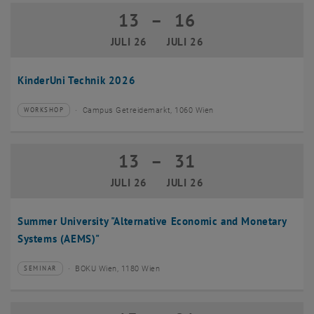
13
–
16
13 Juli 2026 bis 16 Juli 2026
JULI 26
JULI 26
KinderUni Technik 2026
Campus Getreidemarkt, 1060 Wien
WORKSHOP
Veranstaltungstyp:
Veranstaltungsort:
13
–
31
13 Juli 2026 bis 31 Juli 2026
JULI 26
JULI 26
Summer University "Alternative Economic and Monetary
Systems (AEMS)"
BOKU Wien, 1180 Wien
SEMINAR
Veranstaltungstyp:
Veranstaltungsort: