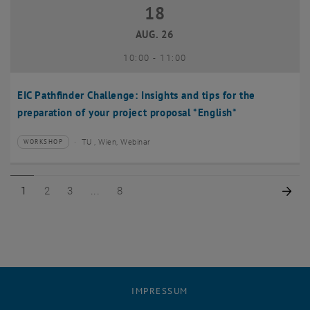
18
18 August 2026
AUG. 26
bis
10:00
-
11:00
EIC Pathfinder Challenge: Insights and tips for the
preparation of your project proposal *English*
TU , Wien, Webinar
WORKSHOP
Veranstaltungstyp:
Veranstaltungsort:
Seite 1 von 8
Seite 2 von 8
Seite 3 von 8
Seite 8 von 8
Näc
1
2
3
8
IMPRESSUM