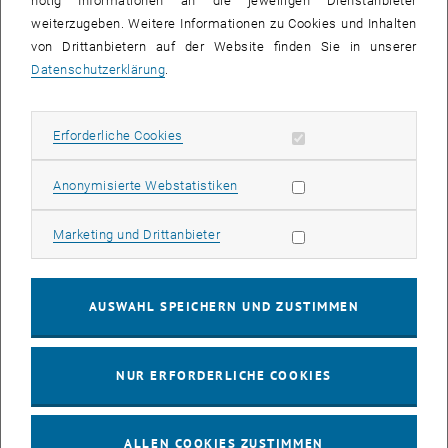
nötig Informationen an die jeweiligen Dienstanbieter
weiterzugeben. Weitere Informationen zu Cookies und Inhalten
bis
16:00
-
17:00
von Drittanbietern auf der Website finden Sie in unserer
Datenschutzerklärung
.
EMBA Online Info Session mit Dekan Prof. Dr. Wolfgang
Güttel
Erforderliche Cookies zulassen
Erforderliche Cookies
Online, via Zoom
INFORMATIONSVERANSTALTUNG
Veranstaltungstyp:
Veranstaltungsort:
Statistik Cookies zulassen
Anonymisierte Webstatistiken
03
03 August 2026
Marketing Cookies zulassen
Marketing und Drittanbieter
AUG. 26
bis
13:00
-
13:30
AUSWAHL SPEICHERN UND ZUSTIMMEN
Info Session Learning Journey Turin
NUR ERFORDERLICHE COOKIES
Online, Via Zoom
INFORMATIONSVERANSTALTUNG
Veranstaltungstyp:
Veranstaltungsort:
ALLEN COOKIES ZUSTIMMEN