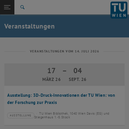
Studium
Seitennavigation öffnen
EN
TU Login
Forschung
Suche
Event eintragen
Eventmanagement
International
Quicklinks
Veranstaltungen
Quicklinks-Menü umschalten
Karriere
Zur 1. Menü Ebene
TU Wien
Zurück zur letzten Ebene:
Aktuelles
Zurück: Subseiten von Aktuelles auflisten
VERANSTALTUNGEN VOM 14. JULI 2026
Veranstaltungskalender
Event eintragen
17
–
04
17 März 2026 bis 04 September 2026
Eventmanagement
MÄRZ 26
SEPT. 26
Ausstellung: 3D-Druck-Innovationen der TU Wien: von
der Forschung zur Praxis
TU Wien Bibliothek, 1040 Wien Davis (EG) und
AUSSTELLUNG
Veranstaltungstyp:
Veranstaltungsort:
Stiegenhaus 1.-5.Stock