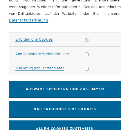
nötig Informationen an die jeweiligen Dienstanbieter
weiterzugeben. Weitere Informationen zu Cookies und Inhalten
bis
16:00
-
17:00
von Drittanbietern auf der Website finden Sie in unserer
Datenschutzerklärung
.
EMBA Online Info Session mit Dekan Prof. Dr. Wolfgang
Güttel
Erforderliche Cookies zulassen
Erforderliche Cookies
Online, via Zoom
INFORMATIONSVERANSTALTUNG
Veranstaltungstyp:
Veranstaltungsort:
Statistik Cookies zulassen
Anonymisierte Webstatistiken
03
03 August 2026
Marketing Cookies zulassen
Marketing und Drittanbieter
AUG. 26
bis
13:00
-
13:30
AUSWAHL SPEICHERN UND ZUSTIMMEN
Info Session Learning Journey Turin
NUR ERFORDERLICHE COOKIES
Online, Via Zoom
INFORMATIONSVERANSTALTUNG
Veranstaltungstyp:
Veranstaltungsort:
ALLEN COOKIES ZUSTIMMEN