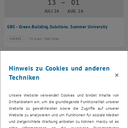
13
–
01
13 Juli 2026 bis 01 August 2026
JULI 26
AUG. 26
GBS - Green.Building.Solutions. Summer University
TU Wien, 1040 Wien
ANDERE
Veranstaltungstyp:
Veranstaltungsort:
20
–
24
20 Juli 2026 bis 24 Juli 2026
Hinweis zu Cookies und anderen
JULI 26
JULI 26
×
Techniken
CMAM 2026
Unsere Website verwendet Cookies und bindet Inhalte von
TU Wien, 1040 Wien
KONFERENZ
Veranstaltungstyp:
Veranstaltungsort:
Drittanbietern ein, um die grundlegende Funktionalität unserer
Website zu gewährleisten sowie die Zugriffe auf unserer
28
Website zu analysieren und um Funktionen für soziale Medien
28 Juli 2026
und zielgerichtete Werbung anbieten zu können. Hierzu ist es
JULI 26