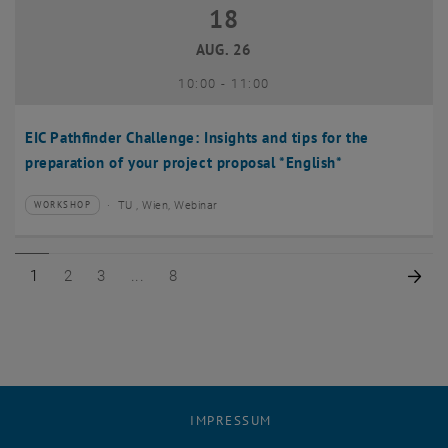
18
18 August 2026
AUG. 26
bis
10:00
-
11:00
EIC Pathfinder Challenge: Insights and tips for the
preparation of your project proposal *English*
TU , Wien, Webinar
WORKSHOP
Veranstaltungstyp:
Veranstaltungsort:
Seite 1 von 8
Seite 2 von 8
Seite 3 von 8
Seite 8 von 8
Näc
1
2
3
8
IMPRESSUM