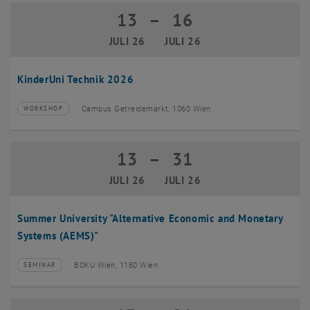
13
–
16
13 Juli 2026 bis 16 Juli 2026
JULI 26
JULI 26
KinderUni Technik 2026
Campus Getreidemarkt, 1060 Wien
WORKSHOP
Veranstaltungstyp:
Veranstaltungsort:
13
–
31
13 Juli 2026 bis 31 Juli 2026
JULI 26
JULI 26
Summer University "Alternative Economic and Monetary
Systems (AEMS)"
BOKU Wien, 1180 Wien
SEMINAR
Veranstaltungstyp:
Veranstaltungsort: