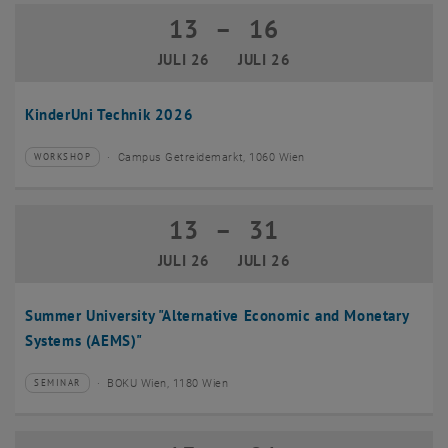
13
–
16
13 Juli 2026 bis 16 Juli 2026
JULI 26
JULI 26
KinderUni Technik 2026
Campus Getreidemarkt, 1060 Wien
WORKSHOP
Veranstaltungstyp:
Veranstaltungsort:
13
–
31
13 Juli 2026 bis 31 Juli 2026
JULI 26
JULI 26
Summer University "Alternative Economic and Monetary
Systems (AEMS)"
BOKU Wien, 1180 Wien
SEMINAR
Veranstaltungstyp:
Veranstaltungsort: