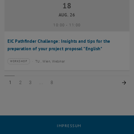
18
18 August 2026
AUG. 26
bis
10:00
-
11:00
EIC Pathfinder Challenge: Insights and tips for the
preparation of your project proposal *English*
TU , Wien, Webinar
WORKSHOP
Veranstaltungstyp:
Veranstaltungsort:
Seite 1 von 8
Seite 2 von 8
Seite 3 von 8
Seite 8 von 8
Näc
1
2
3
8
IMPRESSUM