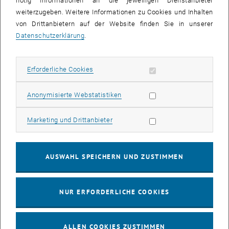
nötig Informationen an die jeweiligen Dienstanbieter
weiterzugeben. Weitere Informationen zu Cookies und Inhalten
bis
16:00
-
17:00
von Drittanbietern auf der Website finden Sie in unserer
Datenschutzerklärung
.
EMBA Online Info Session mit Dekan Prof. Dr. Wolfgang
Güttel
Erforderliche Cookies zulassen
Erforderliche Cookies
Online, via Zoom
INFORMATIONSVERANSTALTUNG
Veranstaltungstyp:
Veranstaltungsort:
Statistik Cookies zulassen
Anonymisierte Webstatistiken
03
03 August 2026
Marketing Cookies zulassen
Marketing und Drittanbieter
AUG. 26
bis
13:00
-
13:30
AUSWAHL SPEICHERN UND ZUSTIMMEN
Info Session Learning Journey Turin
NUR ERFORDERLICHE COOKIES
Online, Via Zoom
INFORMATIONSVERANSTALTUNG
Veranstaltungstyp:
Veranstaltungsort:
ALLEN COOKIES ZUSTIMMEN