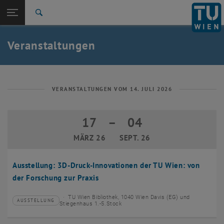
Studium
Seitennavigation öffnen
EN
TU Login
Forschung
Suche
Event eintragen
Eventmanagement
International
Quicklinks
Veranstaltungen
Quicklinks-Menü umschalten
Karriere
Zur 1. Menü Ebene
TU Wien
Zurück zur letzten Ebene:
Aktuelles
Zurück: Subseiten von Aktuelles auflisten
VERANSTALTUNGEN VOM 14. JULI 2026
Veranstaltungskalender
Event eintragen
17
–
04
17 März 2026 bis 04 September 2026
Eventmanagement
MÄRZ 26
SEPT. 26
Ausstellung: 3D-Druck-Innovationen der TU Wien: von
der Forschung zur Praxis
TU Wien Bibliothek, 1040 Wien Davis (EG) und
AUSSTELLUNG
Veranstaltungstyp:
Veranstaltungsort:
Stiegenhaus 1.-5.Stock