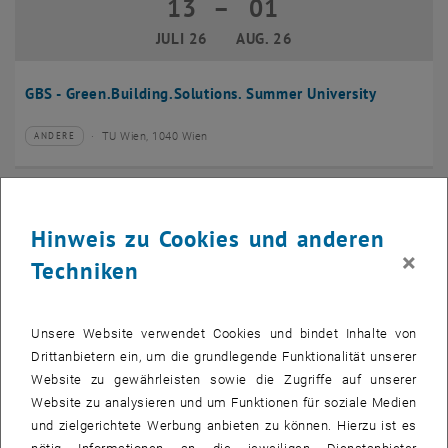
13
–
01
13 Juli 2026 bis 01 August 2026
JULI 26
AUG. 26
GBS - Green.Building.Solutions. Summer University
TU Wien, 1040 Wien
ANDERE
Veranstaltungstyp:
Veranstaltungsort:
20
–
24
20 Juli 2026 bis 24 Juli 2026
Hinweis zu Cookies und anderen
JULI 26
JULI 26
×
Techniken
CMAM 2026
Unsere Website verwendet Cookies und bindet Inhalte von
TU Wien, 1040 Wien
KONFERENZ
Veranstaltungstyp:
Veranstaltungsort:
Drittanbietern ein, um die grundlegende Funktionalität unserer
Website zu gewährleisten sowie die Zugriffe auf unserer
28
Website zu analysieren und um Funktionen für soziale Medien
28 Juli 2026
und zielgerichtete Werbung anbieten zu können. Hierzu ist es
JULI 26