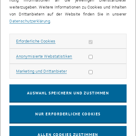
nötig Informationen an die jeweiligen Dienstanbieter
weiterzugeben. Weitere Informationen zu Cookies und Inhalten
bis
16:00
-
17:00
von Drittanbietern auf der Website finden Sie in unserer
Datenschutzerklärung
.
EMBA Online Info Session mit Dekan Prof. Dr. Wolfgang
Güttel
Erforderliche Cookies zulassen
Erforderliche Cookies
Online, via Zoom
INFORMATIONSVERANSTALTUNG
Veranstaltungstyp:
Veranstaltungsort:
Statistik Cookies zulassen
Anonymisierte Webstatistiken
03
03 August 2026
Marketing Cookies zulassen
Marketing und Drittanbieter
AUG. 26
bis
13:00
-
13:30
AUSWAHL SPEICHERN UND ZUSTIMMEN
Info Session Learning Journey Turin
NUR ERFORDERLICHE COOKIES
Online, Via Zoom
INFORMATIONSVERANSTALTUNG
Veranstaltungstyp:
Veranstaltungsort:
ALLEN COOKIES ZUSTIMMEN