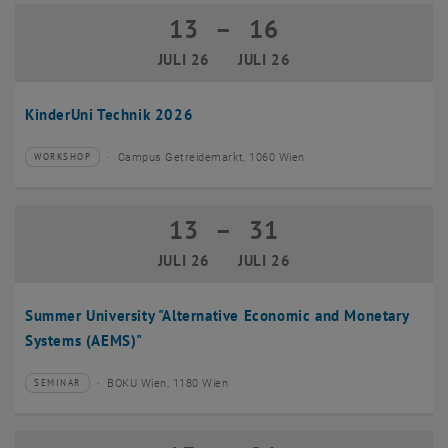
13
–
16
13 Juli 2026 bis 16 Juli 2026
JULI 26
JULI 26
KinderUni Technik 2026
Campus Getreidemarkt, 1060 Wien
WORKSHOP
Veranstaltungstyp:
Veranstaltungsort:
13
–
31
13 Juli 2026 bis 31 Juli 2026
JULI 26
JULI 26
Summer University "Alternative Economic and Monetary
Systems (AEMS)"
BOKU Wien, 1180 Wien
SEMINAR
Veranstaltungstyp:
Veranstaltungsort: