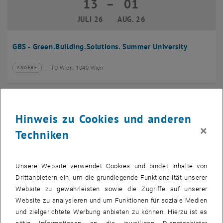
13
–
01
13 Juli 2026 bis 01 August 2026
JULI 26
AUG. 26
GBS - Green.Building.Solutions. Summer University
TU Wien, 1040 Wien
ANDERE
Veranstaltungstyp:
Veranstaltungsort:
20
–
24
20 Juli 2026 bis 24 Juli 2026
Hinweis zu Cookies und anderen
JULI 26
JULI 26
×
Techniken
CMAM 2026
Unsere Website verwendet Cookies und bindet Inhalte von
TU Wien, 1040 Wien
KONFERENZ
Veranstaltungstyp:
Veranstaltungsort:
Drittanbietern ein, um die grundlegende Funktionalität unserer
Website zu gewährleisten sowie die Zugriffe auf unserer
28
Website zu analysieren und um Funktionen für soziale Medien
28 Juli 2026
und zielgerichtete Werbung anbieten zu können. Hierzu ist es
JULI 26