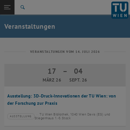
Studium
Seitennavigation öffnen
EN
TU Login
Forschung
Suche
Event eintragen
Eventmanagement
International
Quicklinks
Veranstaltungen
Quicklinks-Menü umschalten
Karriere
Zur 1. Menü Ebene
TU Wien
Zurück zur letzten Ebene:
Aktuelles
Zurück: Subseiten von Aktuelles auflisten
VERANSTALTUNGEN VOM 14. JULI 2026
Veranstaltungskalender
Event eintragen
17
–
04
17 März 2026 bis 04 September 2026
Eventmanagement
MÄRZ 26
SEPT. 26
Ausstellung: 3D-Druck-Innovationen der TU Wien: von
der Forschung zur Praxis
TU Wien Bibliothek, 1040 Wien Davis (EG) und
AUSSTELLUNG
Veranstaltungstyp:
Veranstaltungsort:
Stiegenhaus 1.-5.Stock