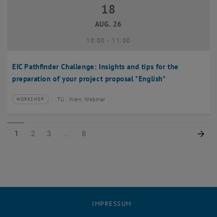
18
18 August 2026
AUG. 26
bis
10:00
-
11:00
EIC Pathfinder Challenge: Insights and tips for the
preparation of your project proposal *English*
TU , Wien, Webinar
WORKSHOP
Veranstaltungstyp:
Veranstaltungsort:
Seite 1 von 8
Seite 2 von 8
Seite 3 von 8
Seite 8 von 8
Näc
1
2
3
8
IMPRESSUM