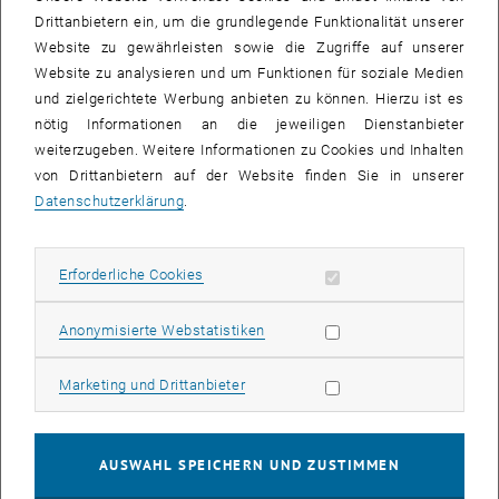
pharmazeutischer Stoffe bis hin zu Metallindustrie und Brückenbau.
Drittanbietern ein, um die grundlegende Funktionalität unserer
Viele wissenschaftliche Ideen der TU Wien stoßen auf großes
Website zu gewährleisten sowie die Zugriffe auf unserer
Interesse in der Wirtschaft und finden rasch ihren Weg in den
Website zu analysieren und um Funktionen für soziale Medien
technologischen Alltag. Immer wieder führen solche
und zielgerichtete Werbung anbieten zu können. Hierzu ist es
Forschungsergebnisse zu Patenten – mit Unterstützung des
nötig Informationen an die jeweiligen Dienstanbieter
Forschungs- und Transfersupports der TU Wien.
weiterzugeben. Weitere Informationen zu Cookies und Inhalten
von Drittanbietern auf der Website finden Sie in unserer
Beim 13. TU-Forum haben Sie die Gelegenheit, einige besonders
Datenschutzerklärung
.
spannende Ideen kennenzulernen und anschließend bei einem Glas
Wein mit den Erfinderinnen und Erfindern persönlich zu plaudern.
Erforderliche Cookies zulassen
Erforderliche Cookies
Technische Universität Wien
Prechtlsaal
Statistik Cookies zulassen
Anonymisierte Webstatistiken
Karlsplatz 13, 1040 Wien
5. Dezember 2013, 18:00
Marketing Cookies zulassen
Marketing und Drittanbieter
TeilnehmerInnen:
Herbert Danninger, Hannes Kaufmann, Johann
Kollegger, Astrid Mach-Aigner, Jürgen Stampfl
AUSWAHL SPEICHERN UND ZUSTIMMEN
Moderation: Johannes Fröhlich