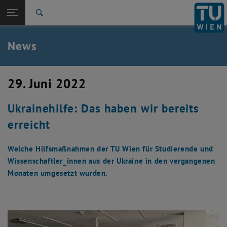
Studium
Seitennavigation öffnen
TU Login
Forschung
Suche
International
Quicklinks
News
Quicklinks-Menü umschalten
Karriere
Zur 1. Menü Ebene
TU Wien
29. Juni 2022
Zurück zur letzten Ebene:
Aktuelles
Zurück: Subseiten von Aktuelles auflisten
Ukrainehilfe: Das haben wir bereits
News
erreicht
Welche Hilfsmaßnahmen der TU Wien für Studierende und
Wissenschaftler_innen aus der Ukraine in den vergangenen
Monaten umgesetzt wurden.