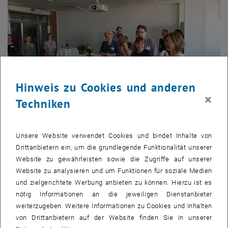
Hinweis zu Cookies und anderen
×
Techniken
Bild v
1 
1/2 Bilder
Unsere Website verwendet Cookies und bindet Inhalte von
Drittanbietern ein, um die grundlegende Funktionalität unserer
Website zu gewährleisten sowie die Zugriffe auf unserer
Website zu analysieren und um Funktionen für soziale Medien
Bereits im März hat die TU Wien offen ihre Unterstützung für
und zielgerichtete Werbung anbieten zu können. Hierzu ist es
Studierende und Wissenschaftler_innen aus der Ukraine zugesagt.
nötig Informationen an die jeweiligen Dienstanbieter
Damit waren auch einige Maßnahmen verknüpft, die bereits
weiterzugeben. Weitere Informationen zu Cookies und Inhalten
umgesetzt wurden.
von Drittanbietern auf der Website finden Sie in unserer
Ukrainische Gastwissenschaftler_innen