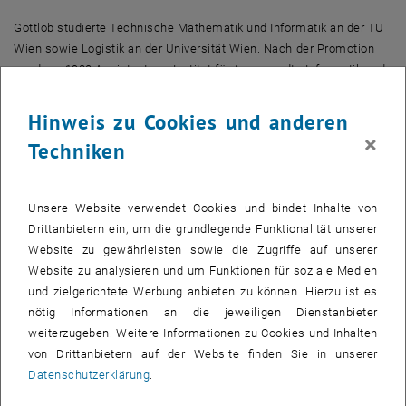
Gottlob studierte Technische Mathematik und Informatik an der TU
Wien sowie Logistik an der Universität Wien. Nach der Promotion
wurde er 1980 Assistent am Institut für Angewandte Informatik und
Systemanalyse der TU Wien. Nach mehreren Lehraufträgen an
Universitäten im Ausland wurde er 1988 als Ordinarius an seine
Hinweis zu Cookies und anderen
Stammuniversität berufen, wo er von 1989 - 1997 das Christian
×
Techniken
Doppler Labor leitete sowie von 1991 - 1999 Institutsvorstand des
Instituts für Informationssysteme war.
Unsere Website verwendet Cookies und bindet Inhalte von
"Ich gehe nicht deshalb nach Oxford, weil ich die TU Wien nicht
Drittanbietern ein, um die grundlegende Funktionalität unserer
mehr mag", betonte Gottlob im Gespräch mit der APA. Es gebe
Website zu gewährleisten sowie die Zugriffe auf unserer
derzeit Gespräche, wie er mit seiner Heimatuniversität auch
Website zu analysieren und um Funktionen für soziale Medien
bezüglich der Lehre in Verbindung bleiben kann. Möglicherweise
und zielgerichtete Werbung anbieten zu können. Hierzu ist es
wird der Wissenschafter einen Block pro Semester in Wien an
nötig Informationen an die jeweiligen Dienstanbieter
Veranstaltungen halten.
weiterzugeben. Weitere Informationen zu Cookies und Inhalten
von Drittanbietern auf der Website finden Sie in unserer
"Andererseits ist der Ruf an die Universität Oxford schon sehr
Datenschutzerklärung
.
schön", so Gottlob. Seine internationale Anerkennung hat sich der
Informatiker sowohl durch mathematisch-theoretische als auch