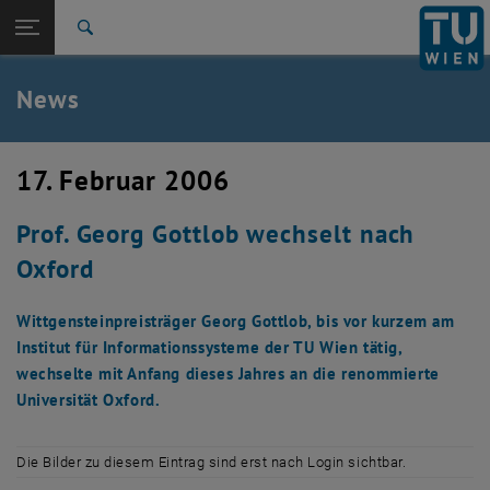
Studium
Seitennavigation öffnen
TU Login
Forschung
Suche
International
Quicklinks
News
Quicklinks-Menü umschalten
Karriere
Zur 1. Menü Ebene
TU Wien
17. Februar 2006
Zurück zur letzten Ebene:
Aktuelles
Zurück: Subseiten von Aktuelles auflisten
Prof. Georg Gottlob wechselt nach
News
Oxford
Wittgensteinpreisträger Georg Gottlob, bis vor kurzem am
Institut für Informationssysteme der TU Wien tätig,
wechselte mit Anfang dieses Jahres an die renommierte
Universität Oxford.
Die Bilder zu diesem Eintrag sind erst nach Login sichtbar.