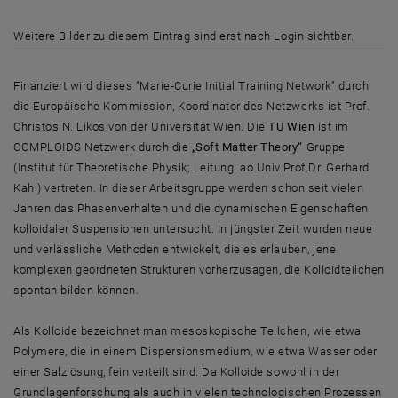
Internationales Netwerk
Weitere Bilder zu diesem Eintrag sind erst nach Login sichtbar.
Finanziert wird dieses "Marie-Curie Initial Training Network" durch
die Europäische Kommission, Koordinator des Netzwerks ist Prof.
Christos N. Likos von der Universität Wien. Die
TU Wien
ist im
COMPLOIDS Netzwerk durch die
„Soft Matter Theory“
Gruppe
(Institut für Theoretische Physik; Leitung: ao.Univ.Prof.Dr. Gerhard
Kahl) vertreten. In dieser Arbeitsgruppe werden schon seit vielen
Jahren das Phasenverhalten und die dynamischen Eigenschaften
kolloidaler Suspensionen untersucht. In jüngster Zeit wurden neue
und verlässliche Methoden entwickelt, die es erlauben, jene
komplexen geordneten Strukturen vorherzusagen, die Kolloidteilchen
spontan bilden können.
Als Kolloide bezeichnet man mesoskopische Teilchen, wie etwa
Polymere, die in einem Dispersionsmedium, wie etwa Wasser oder
einer Salzlösung, fein verteilt sind. Da Kolloide sowohl in der
Grundlagenforschung als auch in vielen technologischen Prozessen