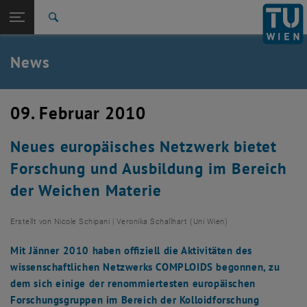
Studium
Seitennavigation öffnen
EN
TU Login
Forschung
Suche
International
Quicklinks
News
Quicklinks-Menü umschalten
Karriere
Zur 1. Menü Ebene
TU Wien
09. Februar 2010
Zurück zur letzten Ebene:
Aktuelles
Zurück: Subseiten von Aktuelles auflisten
Neues europäisches Netzwerk bietet
News
Forschung und Ausbildung im Bereich
der Weichen Materie
Erstellt von
Nicole Schipani | Veronika Schallhart (Uni Wien)
Mit Jänner 2010 haben offiziell die Aktivitäten des
wissenschaftlichen Netzwerks COMPLOIDS begonnen, zu
dem sich einige der renommiertesten europäischen
Forschungsgruppen im Bereich der Kolloidforschung