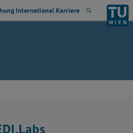
chung
International
Karriere
Suche
EDI.Labs