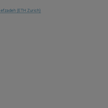
t eine externe URL in einem neuen Fenster
, öffnet eine externe URL in einem 
efzadeh (ETH Zurich)