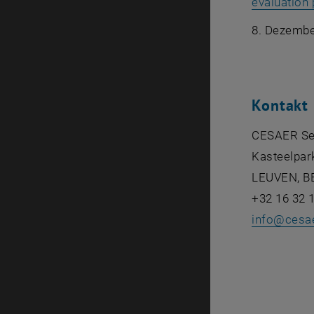
evaluation 
8. Dezembe
Kontakt
CESAER Sec
Kasteelpar
LEUVEN, B
+32 16 32 
info
@
cesa