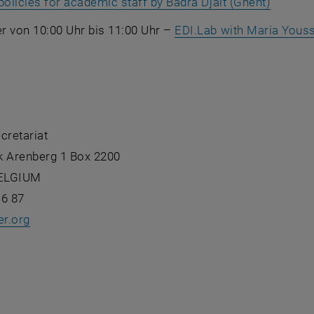
, öffne
policies for academic staff by Badra Djait (Ghent)
r von 10:00 Uhr bis 11:00 Uhr –
EDI.Lab with
Maria Youss
retariat
k Arenberg 1 Box 2200
ELGIUM
16 87
er.org