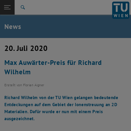
Studium
Seitennavigation öffnen
TU Login
Forschung
Suche
International
Quicklinks
News
Quicklinks-Menü umschalten
Karriere
Zur 1. Menü Ebene
TU Wien
20. Juli 2020
Zurück zur letzten Ebene:
Aktuelles
Zurück: Subseiten von Aktuelles auflisten
Max Auwärter-Preis für Richard
News
Wilhelm
Erstellt von
Florian Aigner
Richard Wilhelm von der TU Wien gelangen bedeutende
Entdeckungen auf dem Gebiet der Ionenstreuung an 2D
Materialien. Dafür wurde er nun mit einem Preis
ausgezeichnet.