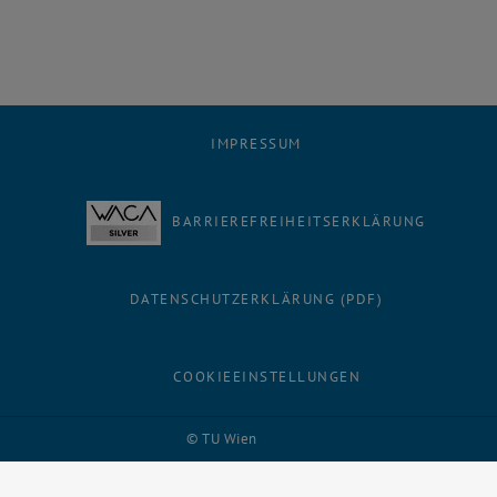
IMPRESSUM
BARRIEREFREIHEITSERKLÄRUNG
DATENSCHUTZERKLÄRUNG (PDF)
COOKIEEINSTELLUNGEN
Facebook
LinkedIn
YouTube
Instagram
Bluesky
© TU Wien
# 1502