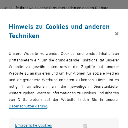
Mit Hilfe ihrer Koinzidenz-Streumethoden gelang es Richard
Wilhelm und dem Team am Institut für Angewandte Physik etwa, die
hochgeladenen Ionen beim Durchdringen einer Graphen-Schicht zu
Hinweis zu Cookies und anderen
untersuchen. Die Graphen-Schicht mit einer Dicke von nur einer
×
Techniken
einzigen Atomlage reicht bereits aus, um die hochgeladenen Ionen
wieder in neutrale Atome zu verwandeln. Wenn die Ionen das
Graphen durchdringen, werden in diesem 2D Material in extrem
Unsere Website verwendet Cookies und bindet Inhalte von
kurzer Zeit Elektronen transportiert und an die Ionen abgegeben.
Drittanbietern ein, um die grundlegende Funktionalität unserer
Dabei entsteht lokal im Graphen ein elektrischer Strom, der um
Website zu gewährleisten sowie die Zugriffe auf unserer
Größenordnungen stärker ist als man vorher für möglich gehalten
Website zu analysieren und um Funktionen für soziale Medien
hatte - und das, ohne dass die Graphenschicht dadurch zerstört
und zielgerichtete Werbung anbieten zu können. Hierzu ist es
wird.
nötig Informationen an die jeweiligen Dienstanbieter
„Interessanterweise geben auch andere 2D Materialien wie etwa
weiterzugeben. Weitere Informationen zu Cookies und Inhalten
MoS
ähnlich viele Elektronen an das Ion ab, reißen durch den
2
von Drittanbietern auf der Website finden Sie in unserer
massiven Energieeintrag des Ions allerdings auf – spannend für
Datenschutzerklärung
.
maßgeschneiderte Anwendungen von 2D Materialien mittels
punktueller Funktionalisierung“, sagt Richard Wilhelm.
Erforderliche Cookies zulassen
Erforderliche Cookies
Der Effekt des schnellen Ladungseinfangs konnte an der TU Wien