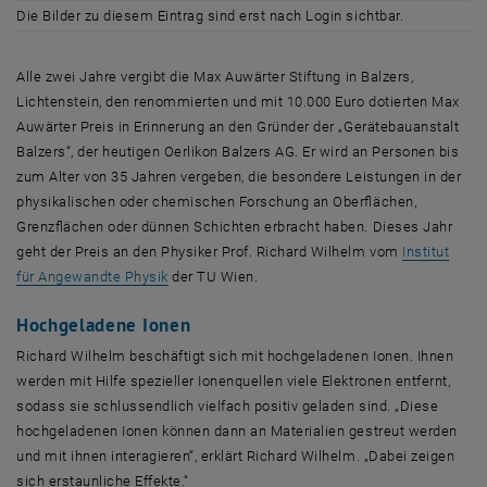
Die Bilder zu diesem Eintrag sind erst nach Login sichtbar.
Alle zwei Jahre vergibt die Max Auwärter Stiftung in Balzers,
Lichtenstein, den renommierten und mit 10.000 Euro dotierten Max
Auwärter Preis in Erinnerung an den Gründer der „Gerätebauanstalt
Balzers“, der heutigen Oerlikon Balzers AG. Er wird an Personen bis
zum Alter von 35 Jahren vergeben, die besondere Leistungen in der
physikalischen oder chemischen Forschung an Oberflächen,
Grenzflächen oder dünnen Schichten erbracht haben. Dieses Jahr
geht der Preis an den Physiker Prof. Richard Wilhelm vom
Institut
, öffnet eine externe URL in einem neuen Fenste
für Angewandte Physik
der TU Wien.
Hochgeladene Ionen
Richard Wilhelm beschäftigt sich mit hochgeladenen Ionen. Ihnen
werden mit Hilfe spezieller Ionenquellen viele Elektronen entfernt,
sodass sie schlussendlich vielfach positiv geladen sind. „Diese
hochgeladenen Ionen können dann an Materialien gestreut werden
und mit ihnen interagieren“, erklärt Richard Wilhelm. „Dabei zeigen
sich erstaunliche Effekte.“