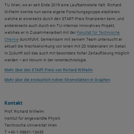
TU Wien, wo er seit Ende 2019 eine Laufbahnstelle hält. Richard
Wilhelm konnte nun seine eigene Forschungsgruppe etablieren,
welche er einerseits durch den START-Preis finanzieren kann, und
andererseits auch durch ein TU-internes Innovatives Projekt,
welches er in Zusammenarbeit mit der
Fakultät für Technische
, öffnet eine externe URL in einem neuen Fenster
Chemie
durchführt. Gemeinsam mit seinem Team untersucht er
aktuell die Wechselwirkung von Ionen mit 2D Materialien im Detail.
In Zukunft soll das auch mit besonders hoher Zeitauflösung möglich
werden – ein Novum in der Ionentechnologie.
, öffnet eine externe 
Mehr über den START-Preis von Richard Wilhelm
, öffnet eine
Mehr über die erstaunlich hohen Stromstärken in Graphen
Kontakt
Prof. Richard Wilhelm
Institut für Angewandte Physik
Technische Universität Wien
T +43-1-58801-13435