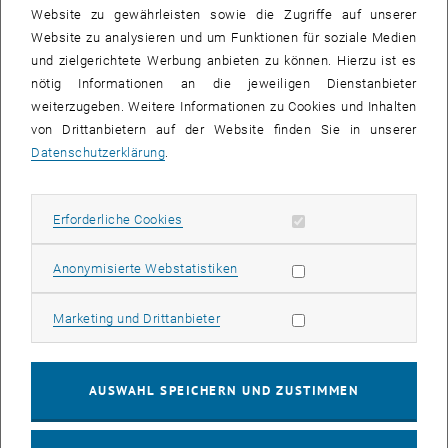
Website zu gewährleisten sowie die Zugriffe auf unserer
Website zu analysieren und um Funktionen für soziale Medien
und zielgerichtete Werbung anbieten zu können. Hierzu ist es
nötig Informationen an die jeweiligen Dienstanbieter
weiterzugeben. Weitere Informationen zu Cookies und Inhalten
von Drittanbietern auf der Website finden Sie in unserer
Bild v
Kick-Off PFASAN
Datenschutzerklärung
.
Kick-Off PFASAN
Erforderliche Cookies zulassen
Erforderliche Cookies
A unique mix of expertise came together yesterday to launch the
PFASAN project at the Science Centre in Arsenal!
The teams, led by Thomas Reichenauer (AIT Austrian Institute of
Statistik Cookies zulassen
Anonymisierte Webstatistiken
Technology), Thilo Hofmann (Universität Wien), Ottavia Zoboli and
Heidi SCHAAR from our institute, with the support of two firms, will
Marketing Cookies zulassen
Marketing und Drittanbieter
develop, test, and evaluate various in-situ and on-site remediation
technologies for PFAS-contaminated sites.
Funded by Kommunalkredit Austria AG, the project will focus on
AUSWAHL SPEICHERN UND ZUSTIMMEN
sorption, abiotic and biotic degradation processes.
We are looking forward to this exciting new collaboration!