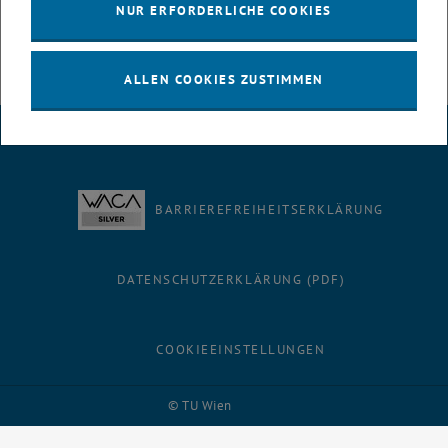
NUR ERFORDERLICHE COOKIES
ALLEN COOKIES ZUSTIMMEN
IMPRESSUM
BARRIEREFREIHEITSERKLÄRUNG
DATENSCHUTZERKLÄRUNG (PDF)
COOKIEEINSTELLUNGEN
Facebook
LinkedIn
YouTube
Instagram
Bluesky
© TU Wien
# 1502