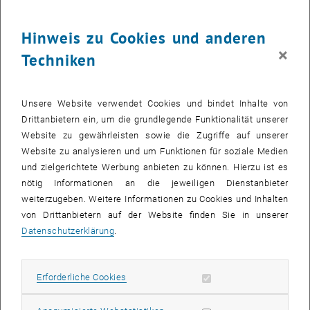
Hinweis zu Cookies und anderen
×
Techniken
Unsere Website verwendet Cookies und bindet Inhalte von
Bild v
Drittanbietern ein, um die grundlegende Funktionalität unserer
Website zu gewährleisten sowie die Zugriffe auf unserer
Mag. Johannes Endl, MSc MRICS
hat 2009 bis 2011 den Lehrgang
Website zu analysieren und um Funktionen für soziale Medien
, öffnet eine externe URL i
"
MSc Immobilienmanagement & Bewertung
" absolviert und ist heute
und zielgerichtete Werbung anbieten zu können. Hierzu ist es
, öffnet eine externe URL in einem neu
Vorstandsmitglied bei der
ÖRAG
, wo er für Immobilien und Personal
nötig Informationen an die jeweiligen Dienstanbieter
zuständig ist.
weiterzugeben. Weitere Informationen zu Cookies und Inhalten
von Drittanbietern auf der Website finden Sie in unserer
Der studierte Jurist erlebte diesen Abschnitt als sehr intensiv,
Datenschutzerklärung
.
sowohl beruflich als auch studentisch.
Anlässlich des 30-jährigen Jubiläums der Immobilien-Ausbildung an
der TU Wien stellte er sich unseren Fragen und blickt auf seine
Erforderliche Cookies zulassen
Erforderliche Cookies
schöne Studienzeit an der TU Wien zurück.