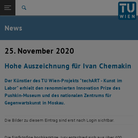
Studium
Seitennavigation öffnen
TU Login
Forschung
Suche
International
Quicklinks
News
Quicklinks-Menü umschalten
Karriere
Zur 1. Menü Ebene
TU Wien
25. November 2020
Zurück zur letzten Ebene:
Aktuelles
Zurück: Subseiten von Aktuelles auflisten
Hohe Auszeichnung für Ivan Chemakin
News
Der Künstler des TU Wien-Projekts "techART - Kunst im
Labor" erhielt den renommierten Innovation Prize des
Pushkin-Museum und des nationalen Zentrums für
Gegenwartskunst in Moskau.
Die Bilder zu diesem Eintrag sind erst nach Login sichtbar.
Die fünfköpfige hochkarätige Jury entschied sich aus über 400