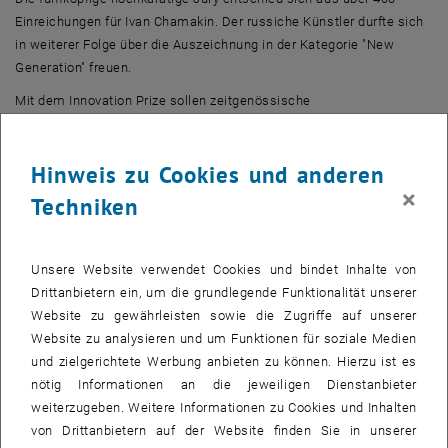
Einreichungen für Ivan Chamakin. Der russiche Künstler durfte sich
in weiterer Folge über die Auszeichnung in der Kategorie "New
Generation" freuen.
Mit dem Innovation Prize sollen zeitgenössische
Künstler_innen unterstützt, ihre künstlerischen Errungenschaften
gewürdigt und die Aufmerksamkeit der breiten Öffentlichkeit auf sie
Hinweis zu Cookies und anderen
gelenkt werden. Die Auszeichnung wurde 2005 ins Leben gerufen
×
und findet unter der Schirmherrschaft und mit finanzieller
Techniken
Unterstützung des Kulturministeriums der Russischen Föderation
statt. Seit 2019 wird der Innovationspreis in Nischni Nowgorod
vergeben.
Unsere Website verwendet Cookies und bindet Inhalte von
Drittanbietern ein, um die grundlegende Funktionalität unserer
Ivan Chemakin an der TU Wien
Website zu gewährleisten sowie die Zugriffe auf unserer
Ivan Chemakin ist ein Maler, Grafiker und Bildhauer, der sich mit dem
Website zu analysieren und um Funktionen für soziale Medien
Leben der Menschen und der alltäglichen urbanen Realität
und zielgerichtete Werbung anbieten zu können. Hierzu ist es
auseinandersetzt. Die sensible Einstellung des Künstlers zu
nötig Informationen an die jeweiligen Dienstanbieter
Materialien und Texturen hat dazu beigetragen, dass er seine
weiterzugeben. Weitere Informationen zu Cookies und Inhalten
künstlerischen Techniken ständig erweitert hat - von flachen
von Drittanbietern auf der Website finden Sie in unserer
Gemälden bis hin zu großformatigen Installationen aus Abfall und