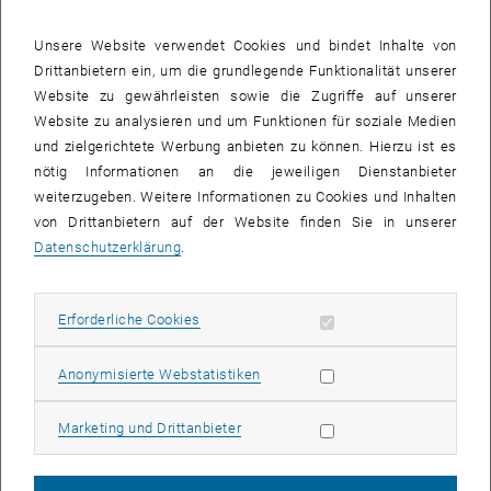
Donnerstag, 29.12.2011, 23:10, Science Busters - Tatort Gehirn
Unsere Website verwendet Cookies und bindet Inhalte von
Topwissenschaft und Spitzenhumor müssen keine Feinde sein! Das
Drittanbietern ein, um die grundlegende Funktionalität unserer
beweisen Kabarettist Martin Puntigam und seine beiden
Website zu gewährleisten sowie die Zugriffe auf unserer
Wissenschaftler Univ-Prof. Heinz Oberhummer (TU Wien) und Univ.-
Website zu analysieren und um Funktionen für soziale Medien
Lektor Werner Gruber (Uni Wien) in ihren erfolgreichen
und zielgerichtete Werbung anbieten zu können. Hierzu ist es
Bühnenshows mit Experimenten und Pointen.
nötig Informationen an die jeweiligen Dienstanbieter
weiterzugeben. Weitere Informationen zu Cookies und Inhalten
Die "
schärfste Science Boygroup der Milchstraße
" beschäftigt sich
von Drittanbietern auf der Website finden Sie in unserer
im Programm
"Tatort Gehirn"
unter anderem damit:
Datenschutzerklärung
.
Wie entsteht überhaupt ein Gedanke?
Was haben der weibliche Orgasmus und das Wachkoma
Erforderliche Cookies zulassen
Erforderliche Cookies
gemeinsam?
Ist es schwerer zu denken "Die Raumzeit ist gekrümmt" als "Geh
Statistik Cookies zulassen
Anonymisierte Webstatistiken
sch…" ?
Marketing Cookies zulassen
Marketing und Drittanbieter
Die Science Busters stellen die richtigen Fragen und können sie
auch beantworten!