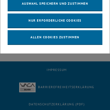
AUSWAHL SPEICHERN UND ZUSTIMMEN
Nächster Termin:
Donnerstag, 5.1.2012, 22:50, Science Busters -
Global Warming Party
Wer die Folge heute verpasst kann diese in der ORF-TVthek
NUR ERFORDERLICHE COOKIES
nachsehen:
<link http: tvthek.orf.at programs>
tvthek.orf.at/programs/3377763-
Science-Busters
ALLEN COOKIES ZUSTIMMEN
IMPRESSUM
BARRIEREFREIHEITSERKLÄRUNG
DATENSCHUTZERKLÄRUNG (PDF)