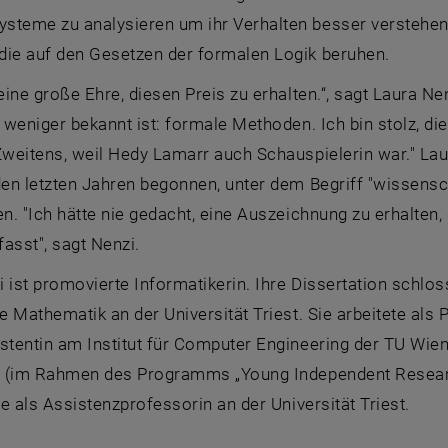
steme zu analysieren um ihr Verhalten besser verstehen 
die auf den Gesetzen der formalen Logik beruhen.
 eine große Ehre, diesen Preis zu erhalten.“, sagt Laura Ne
r weniger bekannt ist: formale Methoden. Ich bin stolz, d
Zweitens, weil Hedy Lamarr auch Schauspielerin war." Laura
den letzten Jahren begonnen, unter dem Begriff "wissensc
en. "Ich hätte nie gedacht, eine Auszeichnung zu erhalten
sst", sagt Nenzi.
 ist promovierte Informatikerin. Ihre Dissertation schlos
ie Mathematik an der Universität Triest. Sie arbeitete als 
stentin am Institut für Computer Engineering der TU Wien
st (im Rahmen des Programms „
Young Independent Resea
lle als Assistenzprofessorin an der Universität Triest.