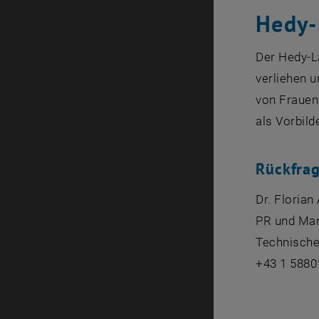
Hedy-
Der Hedy-L
verliehen u
von Frauen 
als Vorbild
Rückfra
Dr. Florian
PR und Mar
Technische
+43 1 5880