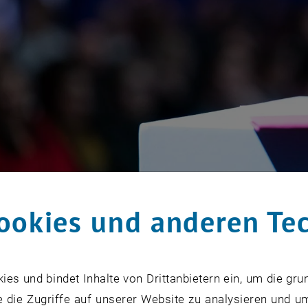
ookies und anderen Te
s und bindet Inhalte von Drittanbietern ein, um die gru
 des Hedy-Lamarr Preises.
 die Zugriffe auf unserer Website zu analysieren und u