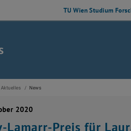
TU Wien
Studium
Fors
s
Aktuelles
/
News
ober 2020
-Lamarr-Preis für Laur