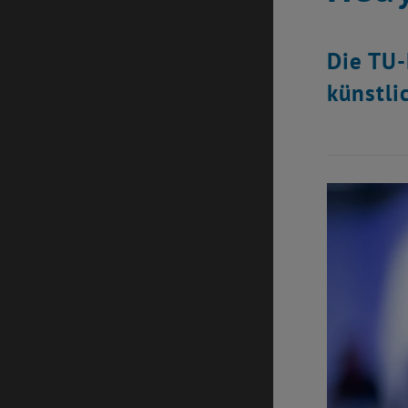
Die TU-
künstli