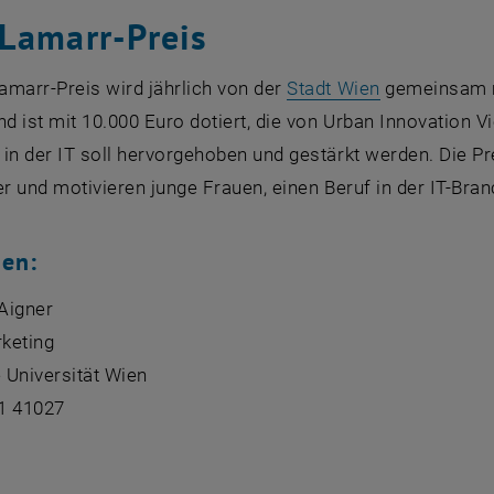
Lamarr-Preis
, öffnet eine
amarr-Preis wird jährlich von der
Stadt Wien
gemeinsam 
nd ist mit 10.000 Euro dotiert, die von
Urban Innovation V
in der IT soll hervorgehoben und gestärkt werden. Die P
er und motivieren junge Frauen, einen Beruf in der IT-Bran
gen:
 Aigner
keting
 Universität Wien
1 41027