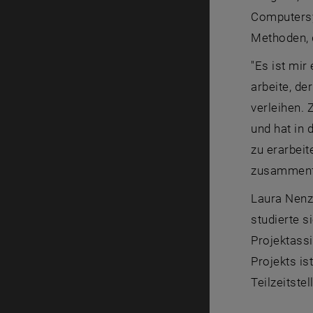
Computersy
Methoden, 
"Es ist mir
arbeite, de
verleihen. 
und hat in 
zu erarbeit
zusammenfa
Laura Nenzi
studierte s
Projektassi
Projekts i
Teilzeitste