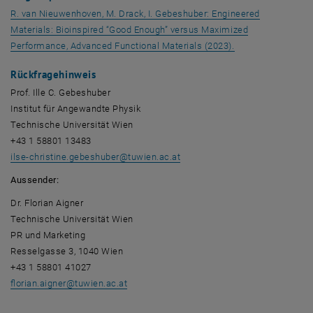
R. van Nieuwenhoven, M. Drack, I. Gebeshuber: Engineered
Materials: Bioinspired “Good Enough” versus Maximized
, öffnet eine exte
Performance, Advanced Functional Materials (2023).
Rückfragehinweis
Prof. Ille C. Gebeshuber
Institut für Angewandte Physik
Technische Universität Wien
+43 1 58801 13483
ilse-christine.gebeshuber
@
tuwien.ac.at
Aussender:
Dr. Florian Aigner
Technische Universität Wien
PR und Marketing
Resselgasse 3, 1040 Wien
+43 1 58801 41027
florian.aigner
@
tuwien.ac.at