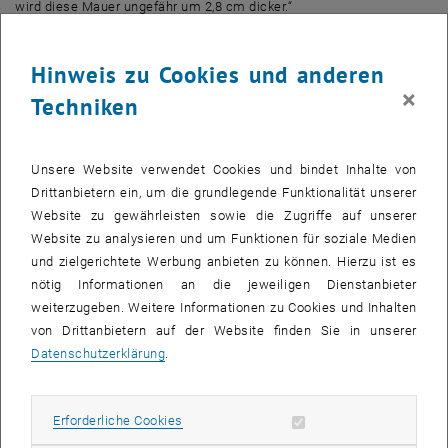
wird diese Mauer ungefähr um 2,8 cm dicker.“
Dieser gewaltige Ressourcenverbrauch ist eng damit verbunden,
wie wir Menschen üblicherweise Materialien auswählen: „Oft
Hinweis zu Cookies und anderen
möchte man unterschiedliche Materialeigenschaften miteinander
×
Techniken
kombinieren – man möchte zum Beispiel ein Material, das
möglichst fest ist, aber keine allzu große Dichte hat. Dann kann man
in materialwissenschaftlichen Diagrammen nachsehen, welche
Unsere Website verwendet Cookies und bindet Inhalte von
Materialien diese Anforderungen am besten erfüllen und wählt dann
Drittanbietern ein, um die grundlegende Funktionalität unserer
ein Material vom äußersten Rand dieses Diagramms, zum Beispiel
Website zu gewährleisten sowie die Zugriffe auf unserer
eine bestimmte Metalllegierung.“
Website zu analysieren und um Funktionen für soziale Medien
Im selben Diagramm finden sich aber auch biologische Materialien
und zielgerichtete Werbung anbieten zu können. Hierzu ist es
– meist mit etwas weniger extremen Eigenschaften. „Die
nötig Informationen an die jeweiligen Dienstanbieter
entscheidende Frage ist nun aber: Sind diese natürlichen
weiterzugeben. Weitere Informationen zu Cookies und Inhalten
Materialien vielleicht trotzdem noch gut genug, für das, was wir im
von Drittanbietern auf der Website finden Sie in unserer
konkreten Fall eigentlich brauchen?“ sagt Richard van
Datenschutzerklärung
.
Nieuwenhoven (TU Wien), der Erstautor des aktuellen Papers.
Die etwas weniger optimalen Materialeigenschaften können
Erforderliche Cookies zulassen
Erforderliche Cookies
nämlich von anderen Vorteilen mehr als aufgewogen werden – etwa