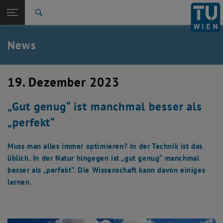
Studium
Seitennavigation öffnen
TU Login
Forschung
Suche
International
Quicklinks
News
Quicklinks-Menü umschalten
Karriere
Zur 1. Menü Ebene
TU Wien
19. Dezember 2023
Zurück zur letzten Ebene:
Aktuelles
Zurück: Subseiten von Aktuelles auflisten
„Gut genug“ ist manchmal besser als
News
„perfekt“
Muss man alles immer optimieren? In der Technik ist das
üblich. In der Natur hingegen ist „gut genug“ manchmal
besser als „perfekt“. Die Wissenschaft kann davon einiges
lernen.