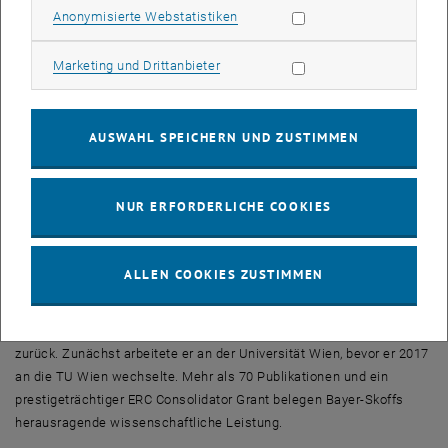
weg von empirischen Synthese- und Integrationsprozessen und hin
Statistik Cookies zulassen
Anonymisierte Webstatistiken
zu wissensbasierten, rationalen Entscheidungen“, so Bernhard
Bayer-Skoff.
Marketing Cookies zulassen
Marketing und Drittanbieter
Ein weiteres Anliegen ist Bayer-Skoff die industrielle Anwendbarkeit.
„Mein Ziel ist es, wissenschaftliche Exzellenz in die industrielle
Umsetzung zu führen“, hebt Bayer-Skoff hervor. „Daher arbeiten
AUSWAHL SPEICHERN UND ZUSTIMMEN
mein Team und ich eng mit namhaften Unternehmen aus Wien und
weiteren österreichischen Bundesländern zusammen.“
NUR ERFORDERLICHE COOKIES
Über Bernhard Bayer-Skoff
Bernhard Bayer-Skoff ist
Assistant Professor
am TU Wien-Institut
für Materialchemie. Er hat einen Hintergrund in Technischer Physik
ALLEN COOKIES ZUSTIMMEN
und Nanotechnologie. An der Universität Cambridge schloss Bayer-
Skoff 2012 sein Doktorat im Bereich „
Engineering
“ ab. 2014 kehrte er
mit einem Marie-Skłodowska-Curie Stipendium nach Österreich
zurück. Zunächst arbeitete er an der Universität Wien, bevor er 2017
an die TU Wien wechselte. Mehr als 70 Publikationen und ein
prestigeträchtiger
ERC Consolidator Grant
belegen Bayer-Skoffs
herausragende wissenschaftliche Leistung.