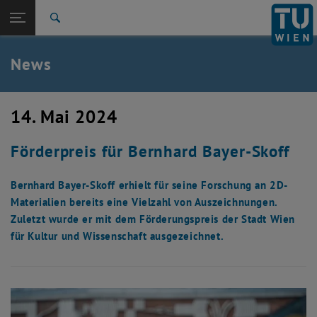
Studium
Seitennavigation öffnen
TU Login
Forschung
Suche
International
Quicklinks
News
Quicklinks-Menü umschalten
Karriere
Zur 1. Menü Ebene
TU Wien
14. Mai 2024
Zurück zur letzten Ebene:
Aktuelles
Zurück: Subseiten von Aktuelles auflisten
Förderpreis für Bernhard Bayer-Skoff
News
Bernhard Bayer-Skoff erhielt für seine Forschung an 2D-
Materialien bereits eine Vielzahl von Auszeichnungen.
Zuletzt wurde er mit dem Förderungspreis der Stadt Wien
für Kultur und Wissenschaft ausgezeichnet.