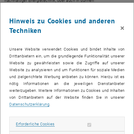
nachhaltiger Energietechnik, oder auch in dünnen
Funktionsbeschichtungen. Damit die industrielle Anwendung
gelingt, gilt es Synthese-, Integrations- und Anwendungsprozesse zu
Hinweis zu Cookies und anderen
entwickeln, die industriell skalierbar sind. „Um solche Prozesse zu
×
entwickeln, muss man die zugrundeliegenden Abläufe auf
Techniken
atomistischer Ebene verstehen. Hier ist es nicht nur wichtig zu
wissen, was während der Synthese von 2D-Materialien oder bei
deren Verbindung mit anderen Materialien passiert, sondern auch,
Unsere Website verwendet Cookies und bindet Inhalte von
wie die 2D-Materialien mit ihrer Umwelt wechselwirken“, weiß
Drittanbietern ein, um die grundlegende Funktionalität unserer
Bayer-Skoff.
Website zu gewährleisten sowie die Zugriffe auf unserer
Website zu analysieren und um Funktionen für soziale Medien
Daher greift der Materialchemiker auf eine einzigartige Kombination
und zielgerichtete Werbung anbieten zu können. Hierzu ist es
von Techniken zurück, mit denen sich Materialien charakterisieren
nötig Informationen an die jeweiligen Dienstanbieter
lassen. So gelingt es Bayer-Skoff und seinem Team jene
weiterzugeben. Weitere Informationen zu Cookies und Inhalten
Mechanismen zu untersuchen, die während der Wachstums- und
von Drittanbietern auf der Website finden Sie in unserer
Integrationsphase von 2D-Materialien ablaufen. Der Einsatz von
Datenschutzerklärung
.
Elektronenmikroskopie ermöglicht außerdem tiefe Einblicke in den
Ablauf mikroskopischer Prozesse während der Synthese, der
Hybridbildung und der Integration von 2D-Materialien. „Mit meiner
Erforderliche Cookies zulassen
Erforderliche Cookies
Arbeit möchte ich einen Paradigmenwechsel anstoßen: Ich möchte