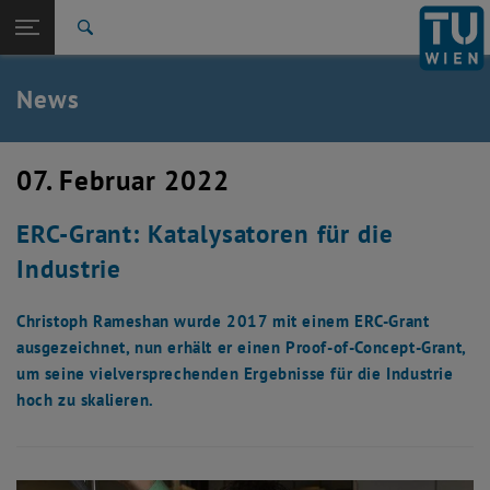
Studium
Seitennavigation öffnen
TU Login
Forschung
Suche
International
Quicklinks
News
Quicklinks-Menü umschalten
Karriere
Zur 1. Menü Ebene
TU Wien
07. Februar 2022
Zurück zur letzten Ebene:
Aktuelles
Zurück: Subseiten von Aktuelles auflisten
ERC-Grant: Katalysatoren für die
News
Industrie
Christoph Rameshan wurde 2017 mit einem ERC-Grant
ausgezeichnet, nun erhält er einen Proof-of-Concept-Grant,
um seine vielversprechenden Ergebnisse für die Industrie
hoch zu skalieren.