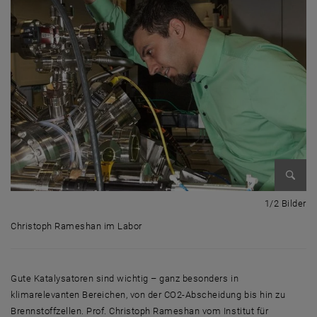
Bild v
1 
1/2 Bilder
Christoph Rameshan im Labor
Christoph Rameshan im Labor
Gute Katalysatoren sind wichtig – ganz besonders in
klimarelevanten Bereichen, von der CO2-Abscheidung bis hin zu
Brennstoffzellen. Prof. Christoph Rameshan vom Institut für