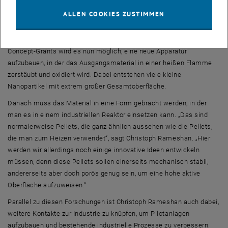
vergrößern“, sagt Christoph Rameshan. „Ein einziges Gramm des
ALLEN COOKIES ZUSTIMMEN
Katalysators soll eine Oberfläche von hundert Quadratmetern haben,
um eine möglichst hohe Reaktivität zu ermöglichen.“ Gelingen soll
das mit einer neuen Synthesemethode: Mit Hilfe des
ERC-Proof-of-
Concept-Grants
wird es nun möglich, eine neue Apparatur
aufzubauen, in der das Ausgangsmaterial in einer heißen Flamme
zerstäubt und oxidiert wird. Dabei entstehen viele kleine
Nanopartikel mit extrem großer Gesamtoberfläche.
Danach muss das Material in eine Form gebracht werden, in der
man es in einem industriellen Reaktor einsetzen kann. „Das sind
normalerweise Pellets, die ganz ähnlich aussehen wie die Pellets,
die man zum Heizen verwendet“, sagt Christoph Rameshan. „Hier
werden wir allerdings noch einige innovative Ideen entwickeln
müssen, denn diese Pellets sollen einerseits mechanisch stabil,
andererseits aber doch porös genug sein, um eine hohe aktive
Oberfläche aufzuweisen.“
Parallel zu diesen Forschungen ist Christoph Rameshan auch dabei,
weitere Kontakte zur Industrie zu knüpfen, um Pilotanlagen
aufzubauen und bestehende industrielle Prozesse zu verbessern.