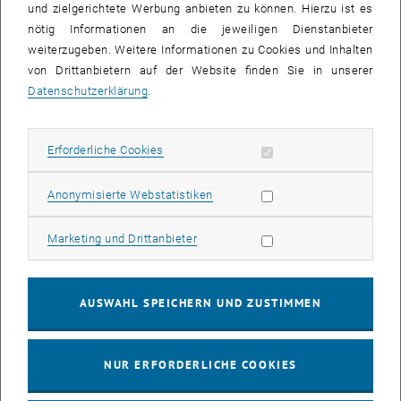
und zielgerichtete Werbung anbieten zu können. Hierzu ist es
funktionieren, hängt allerdings von der Mikrostruktur der Oberfläche
nötig Informationen an die jeweiligen Dienstanbieter
ab, etwa von der Größe der Partikel, von ihrer räumlichen Verteilung,
weiterzugeben. Weitere Informationen zu Cookies und Inhalten
oder auch von der Art, wie sie an der Oberfläche verankert sind.
von Drittanbietern auf der Website finden Sie in unserer
In den letzten Jahren gelang es an der TU Wien, diese
Datenschutzerklärung
.
Eigenschaften während der Herstellung des Katalysators gezielt zu
beeinflussen. „Dafür muss man zuerst die Abläufe bei der
Entstehung des Katalysators genau verstehen“, sagt Christoph
Erforderliche Cookies zulassen
Erforderliche Cookies
Rameshan. „Wir haben deshalb genau untersucht, wie sich
unterschiedliche Parameter auf das Endergebnis auswirken, von der
Statistik Cookies zulassen
Anonymisierte Webstatistiken
Zusammensetzung des umgebenden Gases bis hin zur elektrischen
Spannung, die an die Kristalloberfläche angelegt wird.“ Dadurch
Marketing Cookies zulassen
Marketing und Drittanbieter
kann man nun genau steuern, welche Eigenschaften der Katalysator
haben soll.
Ein Gramm – hundert Quadratmeter
AUSWAHL SPEICHERN UND ZUSTIMMEN
Bei Industriepartnern stößt Christoph Rameshan damit bereits jetzt
auf großes Interesse – allerdings sind bis zur industriellen
NUR ERFORDERLICHE COOKIES
Umsetzung noch einige wichtige Schritte nötig. „Zunächst müssen
wir es schaffen, die aktive Oberfläche der Katalysatoren zu