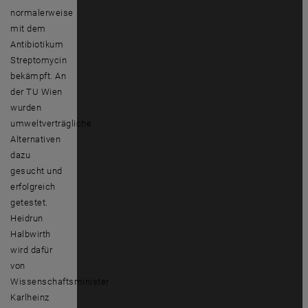
normalerweise
mit dem
Antibiotikum
Streptomycin
bekämpft. An
der TU Wien
wurden
umweltverträgliche
Alternativen
dazu
gesucht und
erfolgreich
getestet.
Heidrun
Halbwirth
wird dafür
von
Wissenschaftsminister
Karlheinz