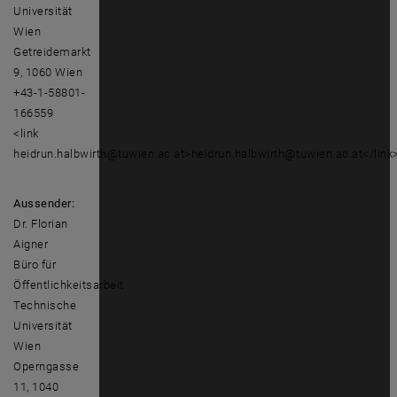
Universität
Wien
Getreidemarkt
9, 1060 Wien
+43-1-58801-
166559
<link
heidrun.halbwirth@tuwien.ac.at>heidrun.halbwirth@tuwien.ac.at</link
Aussender:
Dr. Florian
Aigner
Büro für
Öffentlichkeitsarbeit
Technische
Universität
Wien
Operngasse
11, 1040