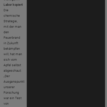
Labor kopiert
Die
chemische
Strategie,
mit der man
den
Feuerbrand
in Zukunft
bekämpfen
will, hat man
sich vom
Apfel selbst
abgeschaut:
„Der
Ausganspunkt
unserer
Forschung
war ein Test
von