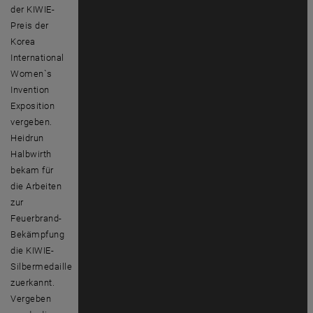
der KIWIE-
Preis der
Korea
International
Women`s
Invention
Exposition
vergeben.
Heidrun
Halbwirth
bekam für
die Arbeiten
zur
Feuerbrand-
Bekämpfung
die KIWIE-
Silbermedaille
zuerkannt.
Vergeben