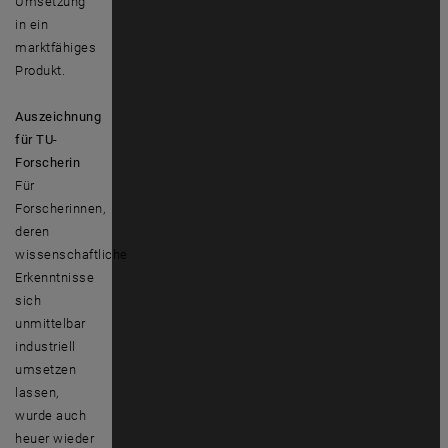
Umsetzung
in ein
marktfähiges
Produkt.
Auszeichnung
für TU-
Forscherin
Für
Forscherinnen,
deren
wissenschaftliche
Erkenntnisse
sich
unmittelbar
industriell
umsetzen
lassen,
wurde auch
heuer wieder