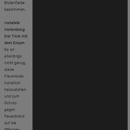
Blütenfarbe
bestimmen.
Instabile
Verbindung:
Der Trick mit
dem Enzym
Es ist
allerdings
nicht genug,
diese
Flavonoide
künstlich
herzustellen
und zum
Schutz
gegen
Feuerbrand
auf die
Pflanzen