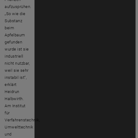
aufzusprühen.
„So wie die
Substanz
beim
Apfelbaum
gefunden
wurde ist sie
industriell
nicht nutzbar,
weil sie sehr
instabil ist“,
erklärt
Heidrun
Halbwirth.
Am Institut
für
Verfahrenstechnik,
Umwelttechnik
und