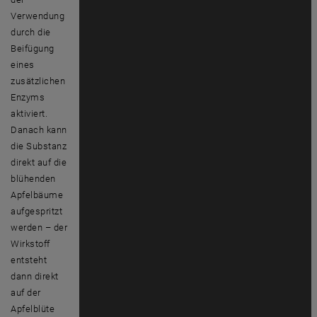
Verwendung
durch die
Beifügung
eines
zusätzlichen
Enzyms
aktiviert.
Danach kann
die Substanz
direkt auf die
blühenden
Apfelbäume
aufgespritzt
werden – der
Wirkstoff
entsteht
dann direkt
auf der
Apfelblüte