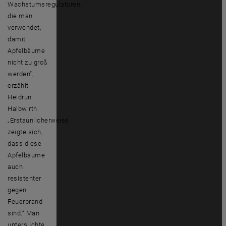
Wachstumsregulatoren,
die man
verwendet,
damit
Apfelbäume
nicht zu groß
werden“,
erzählt
Heidrun
Halbwirth.
„Erstaunlicherweise
zeigte sich,
dass diese
Apfelbäume
auch
resistenter
gegen
Feuerbrand
sind.“ Man
untersuchte