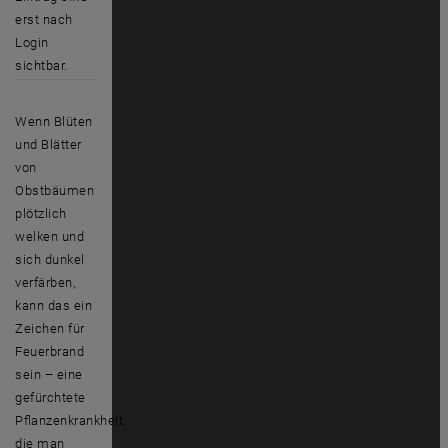
erst nach
Login
sichtbar.
Wenn Blüten
und Blätter
von
Obstbäumen
plötzlich
welken und
sich dunkel
verfärben,
kann das ein
Zeichen für
Feuerbrand
sein – eine
gefürchtete
Pflanzenkrankheit,
die man