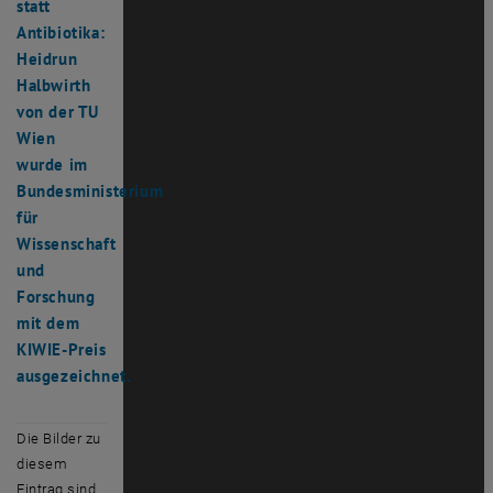
statt
Antibiotika:
Heidrun
Halbwirth
von der TU
Wien
wurde im
Bundesministerium
für
Wissenschaft
und
Forschung
mit dem
KIWIE-Preis
ausgezeichnet.
Die Bilder zu
diesem
Eintrag sind