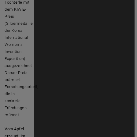
Töchterle mit
dem KIWIE-
Preis
(Silbermedaille
der Korea
International
Women`s
Invention
Exposition)
ausgezeichnet.
Dieser Preis
prämiert
Forschungsarbeit,
die in
konkrete
Erfindungen
mündet.
Vom Apfel
erzeugt, im