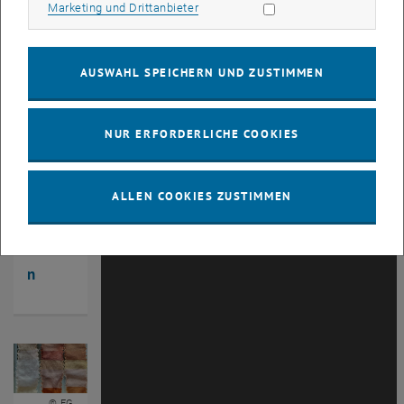
beiter
Marketing Cookies zulassen
Marketing und Drittanbieter
_inne
n
AUSWAHL SPEICHERN UND ZUSTIMMEN
NUR ERFORDERLICHE COOKIES
© FG
ALLEN COOKIES ZUSTIMMEN
Phytochemie
Publik
atione
n
© FG