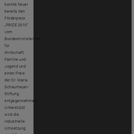
konnte heuer
bereits den
Förderpreis
„PRIZE 2010“
vom
Bundesministerium
für
Wirtschaft,
Familie und
Jugend und
einen Preis
der Dr. Maria
Schaumayer-
Stiftung
entgegennehmen.
Unterstützt
wird die
industrielle
Umsetzung