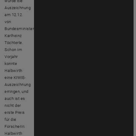
wurde die
Auszeichnung
am 12.12.
von
Bundesminister
Karlheinz
Töchterle.
Schon im
Vorjahr
konnte
Halbwirth
eine KIWIE-
Auszeichnung
erringen, und
auch ist es
nicht der
erste Preis
für die
Forscherin:
Halbwirth