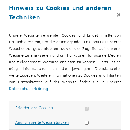
23 März 2026
24 März 2026
25 März 2026
26 März 2026
27 März 2026
28 März 2026
29 März 2026
Hinweis zu Cookies und anderen
30
31
1
2
3
4
5
×
Techniken
30 März 2026
31 März 2026
1 April 2026
2 April 2026
3 April 2026
4 April 2026
5 April 2026
Zurück zu vergangene Veranstaltungen
Unsere Website verwendet Cookies und bindet Inhalte von
Drittanbietern ein, um die grundlegende Funktionalität unserer
Website zu gewährleisten sowie die Zugriffe auf unserer
Informationen
Website zu analysieren und um Funktionen für soziale Medien
Hier finden Sie eine Übersicht der bereits stattgefundenen
und zielgerichtete Werbung anbieten zu können. Hierzu ist es
Veranstaltungen des Fachbereichs "Hochschuldidaktik -
nötig Informationen an die jeweiligen Dienstanbieter
focus:lehre".
weiterzugeben. Weitere Informationen zu Cookies und Inhalten
VERANSTALTUNGEN AM 06. MÄRZ 2026
von Drittanbietern auf der Website finden Sie in unserer
Datenschutzerklärung
.
Es gibt keine Veranstaltungen in der aktuellen Ansicht.
Erforderliche Cookies zulassen
Erforderliche Cookies
Datum auswählen
März
2026
Voriger Monat
Nächs
Statistik Cookies zulassen
Anonymisierte Webstatistiken