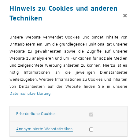
23 März 2026
24 März 2026
25 März 2026
26 März 2026
27 März 2026
28 März 2026
29 März 2026
Hinweis zu Cookies und anderen
30
31
1
2
3
4
5
×
Techniken
30 März 2026
31 März 2026
1 April 2026
2 April 2026
3 April 2026
4 April 2026
5 April 2026
Zurück zu vergangene Veranstaltungen
Unsere Website verwendet Cookies und bindet Inhalte von
Drittanbietern ein, um die grundlegende Funktionalität unserer
Website zu gewährleisten sowie die Zugriffe auf unserer
Informationen
Website zu analysieren und um Funktionen für soziale Medien
Hier finden Sie eine Übersicht der bereits stattgefundenen
und zielgerichtete Werbung anbieten zu können. Hierzu ist es
Veranstaltungen des Fachbereichs "Hochschuldidaktik -
nötig Informationen an die jeweiligen Dienstanbieter
focus:lehre".
weiterzugeben. Weitere Informationen zu Cookies und Inhalten
VERANSTALTUNGEN AM 01. MÄRZ 2026
von Drittanbietern auf der Website finden Sie in unserer
Datenschutzerklärung
.
Es gibt keine Veranstaltungen in der aktuellen Ansicht.
Erforderliche Cookies zulassen
Erforderliche Cookies
Datum auswählen
März
2026
Voriger Monat
Nächs
Statistik Cookies zulassen
Anonymisierte Webstatistiken