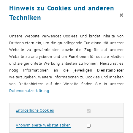
23 März 2026
24 März 2026
25 März 2026
26 März 2026
27 März 2026
28 März 2026
29 März 2026
Hinweis zu Cookies und anderen
30
31
1
2
3
4
5
×
Techniken
30 März 2026
31 März 2026
1 April 2026
2 April 2026
3 April 2026
4 April 2026
5 April 2026
Zurück zu vergangene Veranstaltungen
Unsere Website verwendet Cookies und bindet Inhalte von
Drittanbietern ein, um die grundlegende Funktionalität unserer
Website zu gewährleisten sowie die Zugriffe auf unserer
Informationen
Website zu analysieren und um Funktionen für soziale Medien
Hier finden Sie eine Übersicht der bereits stattgefundenen
und zielgerichtete Werbung anbieten zu können. Hierzu ist es
Veranstaltungen des Fachbereichs "Hochschuldidaktik -
nötig Informationen an die jeweiligen Dienstanbieter
focus:lehre".
weiterzugeben. Weitere Informationen zu Cookies und Inhalten
VERANSTALTUNGEN AM 03. MÄRZ 2026
von Drittanbietern auf der Website finden Sie in unserer
Datenschutzerklärung
.
Es gibt keine Veranstaltungen in der aktuellen Ansicht.
Erforderliche Cookies zulassen
Erforderliche Cookies
Datum auswählen
März
2026
Voriger Monat
Nächs
Statistik Cookies zulassen
Anonymisierte Webstatistiken