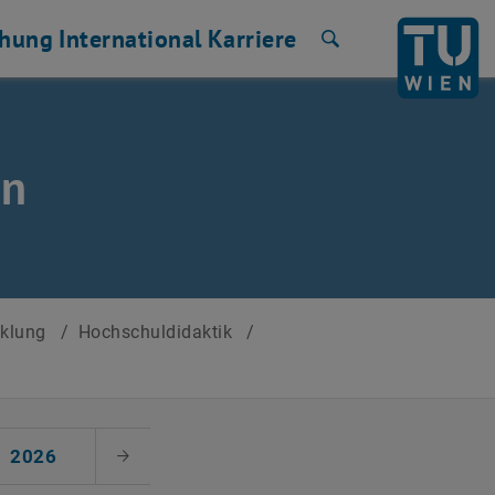
chung
International
Karriere
Suche
en
cklung
/
Hochschuldidaktik
/
2026
Nächster Monat