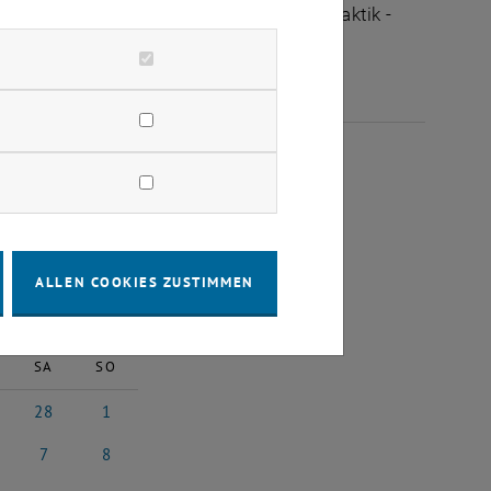
ltungen des Fachbereichs "Hochschuldidaktik -
ÄRZ 2026
ALLEN COOKIES ZUSTIMMEN
2026
Nächster Monat
SA
SO
28
1
26
ruar 2026
28 Februar 2026
1 März 2026
7
8
z 2026
7 März 2026
8 März 2026