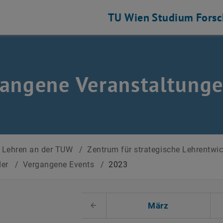
TU Wien
Studium
Fors
angene Veranstaltung
Lehren an der TUW
/
Zentrum für strategische Lehrentwi
der
/
Vergangene Events
/
2023
 auswählen
März
Voriger Monat