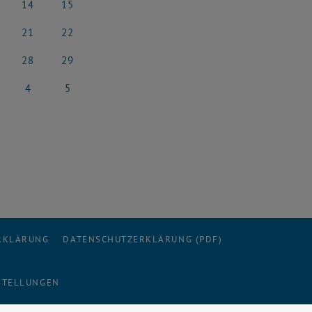
14
15
rz 2026
14 März 2026
15 März 2026
21
22
rz 2026
21 März 2026
22 März 2026
28
29
rz 2026
28 März 2026
29 März 2026
4
5
l 2026
4 April 2026
5 April 2026
ERKLÄRUNG
DATENSCHUTZERKLÄRUNG (PDF)
STELLUNGEN