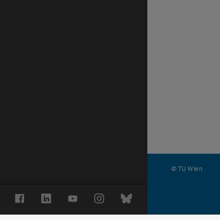
© TU Wien
#
Facebook
LinkedIn
YouTube
Instagram
Bluesky
71292